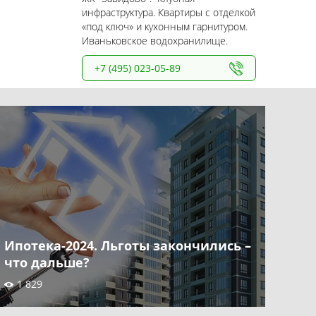
инфраструктура. Квартиры с отделкой
«под ключ» и кухонным гарнитуром.
Иваньковское водохранилище.
+7 (495) 023-05-89
Ипотека-2024. Льготы закончились –
что дальше?
1 829