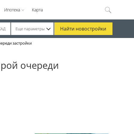
Ипотека
Карта
Найти
новостройки
КАД
Еще параметры
череди застройки
орой очереди