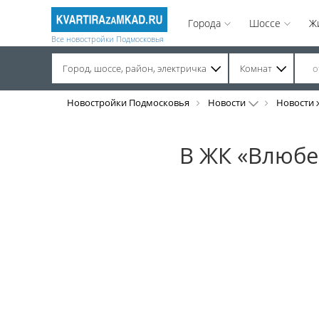
Города
Шоссе
Ж
Все новостройки Подмосковья
Город, шоссе, район, электричка
Комнат
Строительство завершено. Продажа на вторичном рынке.
Новостройки Подмосковья
Новости
Новости 
В ЖК «Влюбе