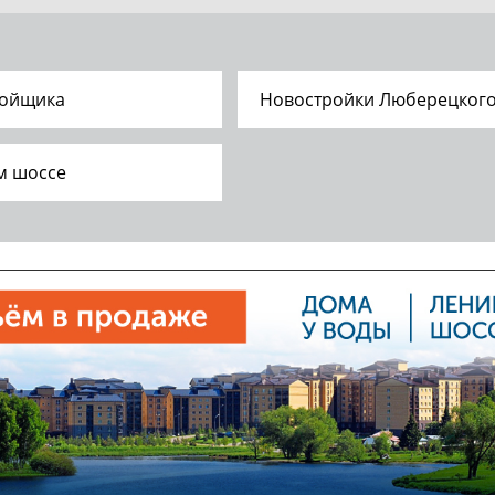
ройщика
Новостройки Люберецкого
м шоссе