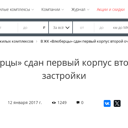
илые комплексы
Компании
Журнал
Акции и скидки
За всё
км до М
₽
жилых комплексов
В ЖК «Влюберцы» сдан первый корпус второй о
рцы» сдан первый корпус вт
застройки
12 января 2017 г.
1249
0