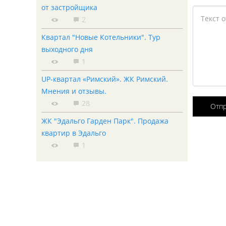
от застройщика
2
Квартал "Новые Котельники". Тур
выходного дня
1
UP-квартал «Римский». ЖК Римский.
Мнения и отзывы.
28
Отп
ЖК "Эдальго Гарден Парк". Продажа
квартир в Эдальго
1