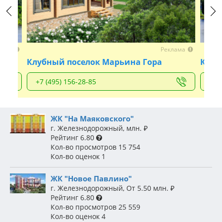
Previous
Next
лама
Реклама
Клубный поселок Марьина Гора
Квар
+7 (495) 156-28-85
+7 
ЖК "На Маяковского"
г. Железнодорожный
,
млн.
₽
Рейтинг
6.80
Кол-во просмотров
15 754
Кол-во оценок
1
ЖК "Новое Павлино"
г. Железнодорожный
,
От 5.50 млн.
₽
Рейтинг
6.80
Кол-во просмотров
25 559
Кол-во оценок
4