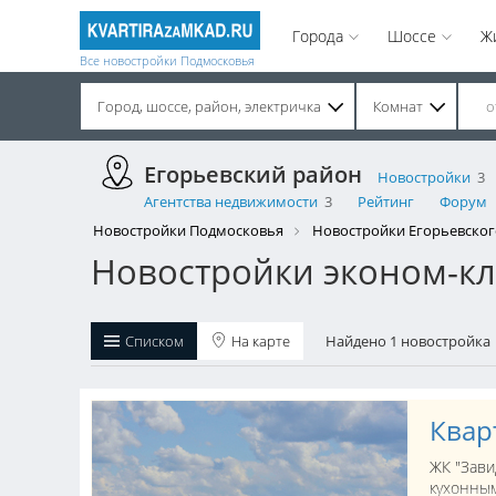
Города
Шоссе
Ж
Все новостройки Подмосковья
Город, шоссе, район, электричка
Комнат
Строительство завершено. Продажа на вторичном рынке.
Егорьевский район
Новостройки
3
Агентства недвижимости
3
Рейтинг
Форум
Новостройки Подмосковья
Новостройки Егорьевског
Новостройки эконом-кл
Списком
На карте
Найдено 1 новостройка
Квар
ЖК "Зави
кухонным