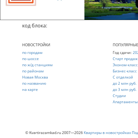
код блока:
НОВОСТРОЙКИ
ПОПУЛЯРНЫ
по городам
Год сдачи:
20
по шоссе
Старт продаж
по ж/д станциям
Эконом-класс
по районам
Бизнес-класс
Новая Москва
С отделкой
по названию
до 2 млн руб.
на карте
до 3 млн руб.
Студии
Апартаменты
© Kvartirazamkad.ru 2007—2026
Квартиры в новостройках По