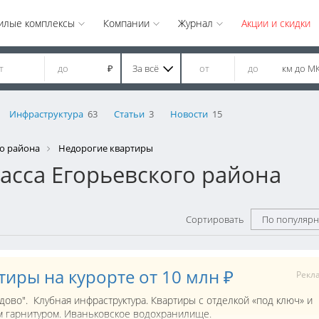
илые комплексы
Компании
Журнал
Акции и скидки
За всё
км до М
₽
Инфраструктура
63
Статьи
3
Новости
15
о района
Недорогие квартиры
асса Егорьевского района
Сортировать
По популярн
тиры на курорте от 10 млн ₽
Рекл
дово". Клубная инфраструктура. Квартиры с отделкой «под ключ» и
 гарнитуром. Иваньковское водохранилище.