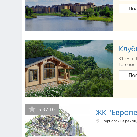
По
Клуб
31 км от
Готовые 
По
5.3 / 10
ЖК "Европе
Егорьевский район