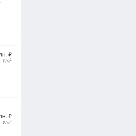
.
лн. 
₽
2
. 
₽
/м
лн. 
₽
2
. 
₽
/м