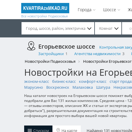
Города
Шоссе
Ж
Все новостройки Подмосковья
Город, шоссе, район, электричка
Комнат
Строительство завершено. Продажа на вторичном рынке.
Егорьевское шоссе
Контрольная зак
Застройщики
1
Агентства недвижимости
3
Новостройки Подмосковья
Новостройки Егорьевског
Новостройки на Егорье
эконом-класс
бизнес-класс
комфорт-класс
старт прод
Марусино
Воскресенск
Малаховка
Шатура
Некрасов
Наш каталог новостроек на Егорьевском шоссе поможет выб
подобрали для Вас 131 жилых комплексов. Средняя цена - 
— отзывы инвесторов, описание ЖК и статьи от экспертов р
добраться"), разрешительная документация на строительст
информация для простого выбора вашей новой квартиры.
Списком
На карте
Найдено 131 новострой