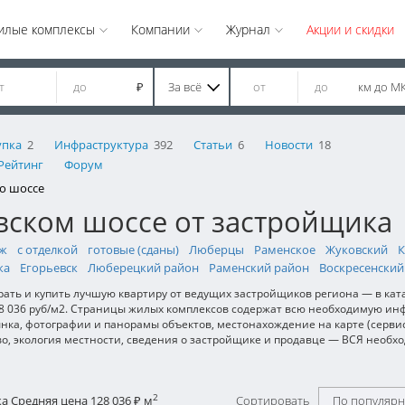
илые комплексы
Компании
Журнал
Акции и скидки
За всё
км до М
₽
упка
2
Инфраструктура
392
Статьи
6
Новости
18
Рейтинг
Форум
о шоссе
вском шоссе от застройщика
аж
с отделкой
готовые (сданы)
Люберцы
Раменское
Жуковский
К
ка
Егорьевск
Люберецкий район
Раменский район
Воскресенский
рать и купить лучшую квартиру от ведущих застройщиков региона — в кат
128 036 руб/м2. Страницы жилых комплексов содержат всю необходимую и
ынка, фотографии и панорамы объектов, местонахождение на карте (сервис
во, экология местности, сведения о застройщике и продавце — ВСЯ необх
2
ка
Средняя цена 128 036
м
Сортировать
По популярн
₽