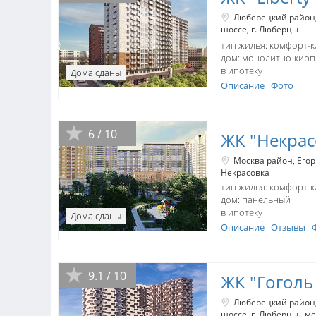
Люберецкий район
шоссе
г. Люберцы
тип жилья: комфорт-к
дом:
монолитно-кир
в ипотеку
Дома сданы
Описание
Фото
6 / 10
ЖК "Некрас
Москва район
Егор
Некрасовка
тип жилья: комфорт-к
дом:
панельный
в ипотеку
Дома сданы
Описание
Отзывы
9.1 / 10
ЖК "Гоголь
Люберецкий район
шоссе
г. Люберцы
ме