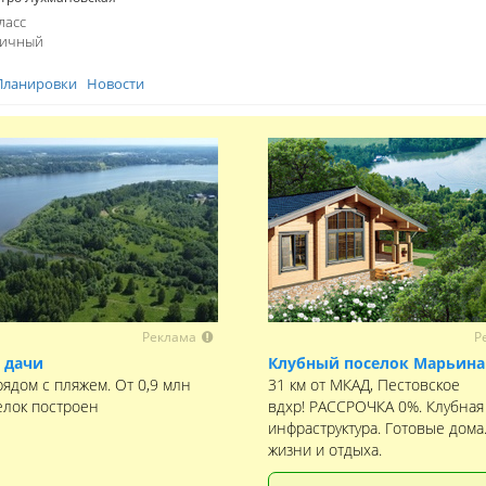
ласс
пичный
Планировки
Новости
Реклама
Р
 дачи
Клубный поселок Марьина
рядом с пляжем. От 0,9 млн
31 км от МКАД, Пестовское
елок построен
вдхр! РАССРОЧКА 0%. Клубная
инфраструктура. Готовые дома
жизни и отдыха.