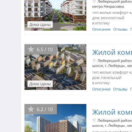
Люберецкий район
метро Некрасовка
тип жилья: комфорт-к
дом:
монолитный
в ипотеку
Дома сданы
Описание
Отзывы
6.5 / 10
Жилой комп
Люберецкий район
шоссе
г. Люберцы
ме
тип жилья: комфорт-к
дом:
панельный
в ипотеку
Дома сданы
Описание
Отзывы
6.2 / 10
Жилой ком
Люберецкий район
шоссе
г. Люберцы
ме
тип жилья: комфорт-к