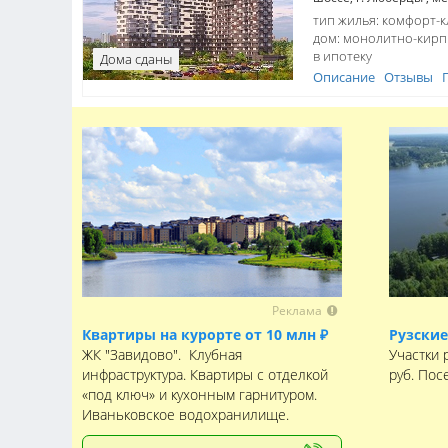
тип жилья: комфорт-к
дом:
монолитно-кир
в ипотеку
Дома сданы
Описание
Отзывы
Реклама
Квартиры на курорте от 10 млн ₽
Рузские
ЖК "Завидово". Клубная
Участки 
инфраструктура. Квартиры с отделкой
руб. Пос
«под ключ» и кухонным гарнитуром.
Иваньковское водохранилище.