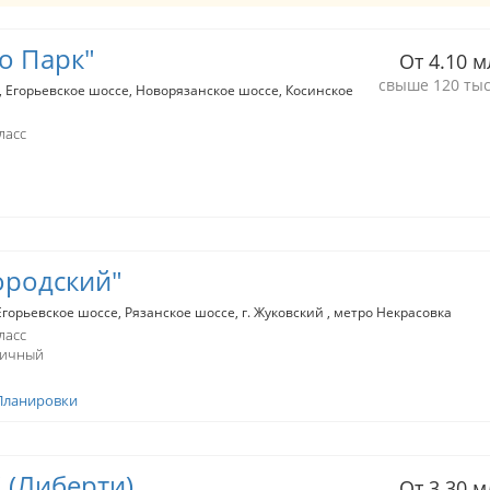
о Парк"
От 4.10 м
свыше 120 тыс
Егорьевское шоссе
Новорязанское шоссе
Косинское
ласс
ородский"
Егорьевское шоссе
Рязанское шоссе
г. Жуковский
метро Некрасовка
ласс
пичный
Планировки
" (Либерти)
От 3.30 м