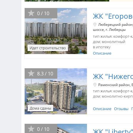
0 / 10
ЖК "Егоров
Люберецкий район
шоссе
г. Люберцы
тип жилья: комфорт-к
дом:
монолитный
в ипотеку
Идет строительство
Описание
8.3 / 10
ЖК "Нижег
Раменский район
тип жилья: комфорт-к
дом:
монолитно-кир
Дома сданы
Описание
Отзывы
0 / 10
ЖК "Liberty