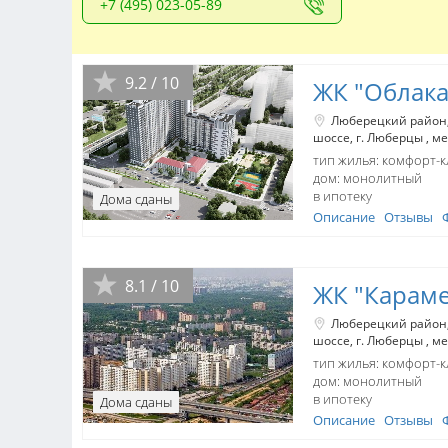
+7 (495) 023-05-89
9.2 / 10
ЖК "Облака
Люберецкий район
шоссе
г. Люберцы
ме
тип жилья: комфорт-к
дом:
монолитный
в ипотеку
Дома сданы
Описание
Отзывы
8.1 / 10
ЖК "Карам
Люберецкий район
шоссе
г. Люберцы
ме
тип жилья: комфорт-к
дом:
монолитный
в ипотеку
Дома сданы
Описание
Отзывы