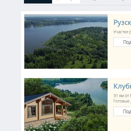
Рузс
Участки 
По
Клуб
31 км от
Готовые 
По