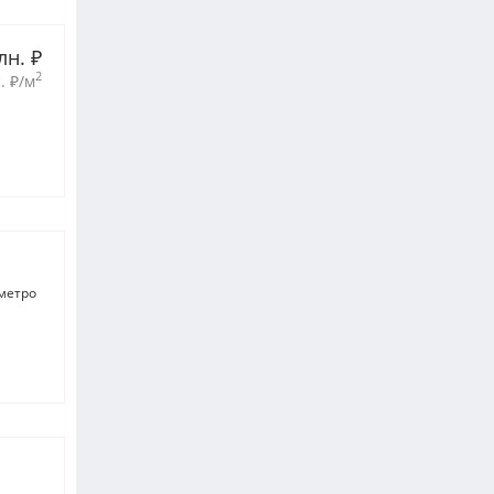
лн. 
₽
2
. 
₽
/м
метро