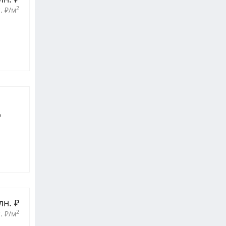
2
. 
₽
/м
о
лн. 
₽
2
. 
₽
/м