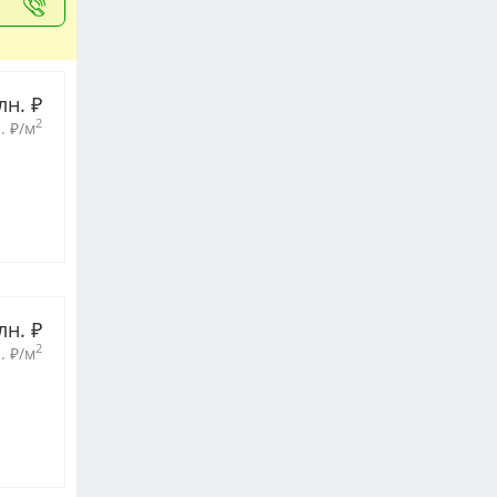
лн. 
₽
2
. 
₽
/м
лн. 
₽
2
. 
₽
/м