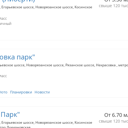
свыше 120 тыс
Егорьевское шоссе
Новорязанское шоссе
Косинское
ласс
пичный
овка парк"
ьевское шоссе
Новорязанское шоссе
Рязанское шоссе
Некрасовка
метр
ласс
Фото
Планировки
Новости
 Парк"
От 6.70 м
свыше 120 тыс
Егорьевское шоссе
Новорязанское шоссе
Косинское
тро Лухмановская