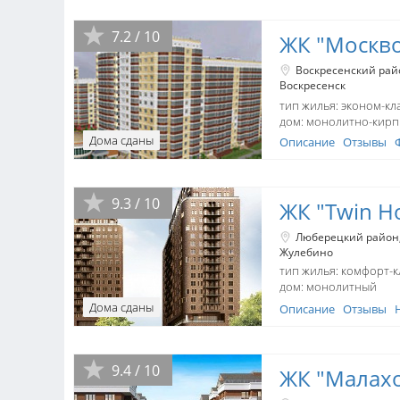
7.2 / 10
ЖК "Москво
Воскресенский рай
Воскресенск
тип жилья: эконом-кл
дом:
монолитно-кир
Дома сданы
Описание
Отзывы
9.3 / 10
ЖК "Twin Ho
Люберецкий район
Жулебино
тип жилья: комфорт-к
дом:
монолитный
Дома сданы
Описание
Отзывы
9.4 / 10
ЖК "Малахо