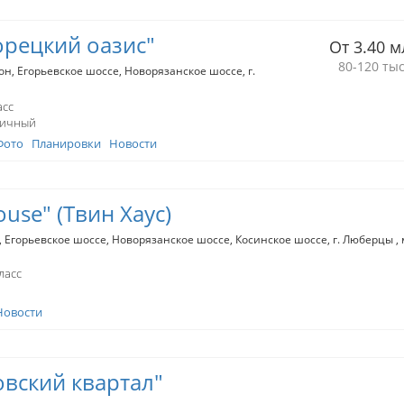
рецкий оазис"
От 3.40 м
80-120 тыс
он
Егорьевское шоссе
Новорязанское шоссе
г.
асс
пичный
Фото
Планировки
Новости
use" (Твин Хаус)
Егорьевское шоссе
Новорязанское шоссе
Косинское шоссе
г. Люберцы
ласс
Новости
вский квартал"