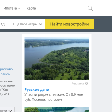
Ипотека
Карта
Найти
новостройки
КАД
Еще параметры
расково
 район
алоге мы
Реклама
нформацию
Рузские дачи
 "Как
одимая
Участки рядом с пляжем. От 0,9 млн
руб. Поселок построен
ости