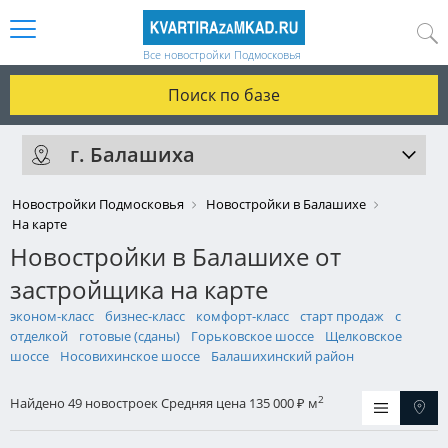
Все новостройки Подмосковья
Поиск по базе
г. Балашиха
Новостройки Подмосковья
Новостройки в Балашихе
На карте
Новостройки в Балашихе от
застройщика на карте
эконом-класс
бизнес-класс
комфорт-класс
старт продаж
с
отделкой
готовые (сданы)
Горьковское шоссе
Щелковское
шоссе
Носовихинское шоссе
Балашихинский район
2
Найдено 49 новостроек
Средняя цена 135 000
м
₽