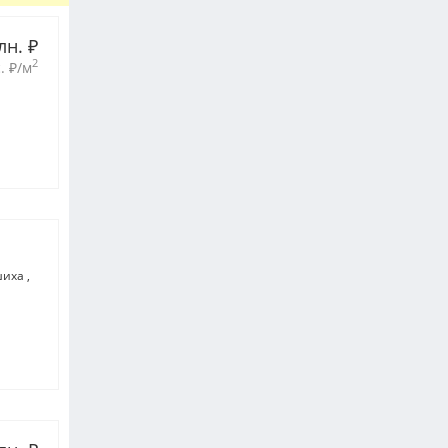
лн. 
₽
2
. 
₽
/м
ашиха