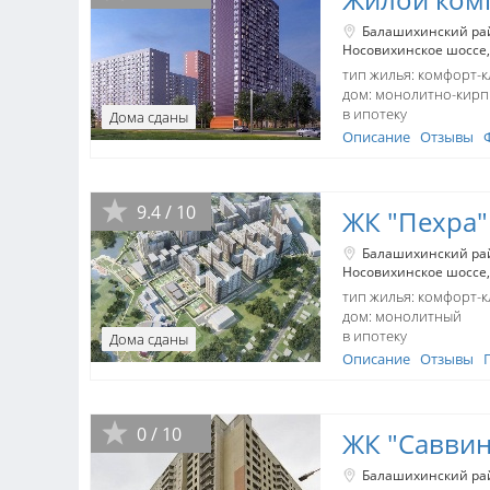
Балашихинский ра
Носовихинское шоссе
тип жилья: комфорт-к
дом:
монолитно-кир
в ипотеку
Дома сданы
Описание
Отзывы
9.4 / 10
ЖК "Пехра"
Балашихинский ра
Носовихинское шоссе
тип жилья: комфорт-к
дом:
монолитный
в ипотеку
Дома сданы
Описание
Отзывы
0 / 10
ЖК "Саввин
Балашихинский ра