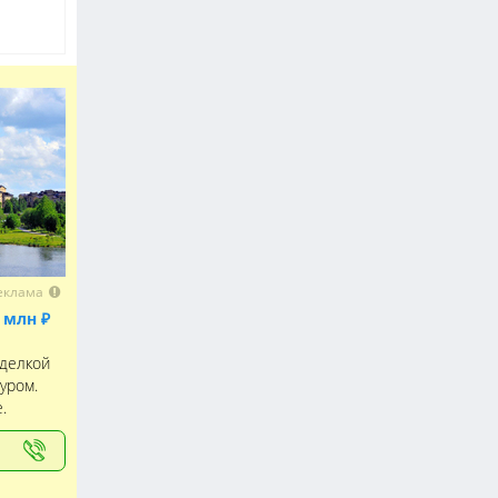
еклама
 млн ₽
тделкой
уром.
.