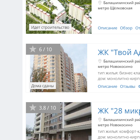
Балашихинский ра
метро Щёлковская
тип жилья: комфорт-к
дом:
панельный
в ипотеку
Идет строительство
Описание
Обзор
О
6 / 10
ЖК "Твой А
Балашихинский ра
метро Новокосино
тип жилья: бизнес-кла
дом:
монолитно-кир
Дома сданы
Описание
Отзывы
3.8 / 10
ЖК "28 мик
Балашихинский ра
метро Новокосино
тип жилья: комфорт-к
дом:
монолитно-кир