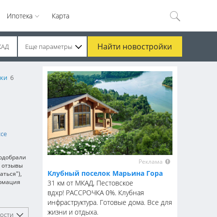
Ипотека
Карта
Найти
новостройки
КАД
Еще параметры
ки
6
се
подобрали
Реклама
— отзывы
Клубный поселок Марьина Гора
аться"),
ормация
31 км от МКАД, Пестовское
вдхр! РАССРОЧКА 0%. Клубная
инфраструктура. Готовые дома. Все для
жизни и отдыха.
ости