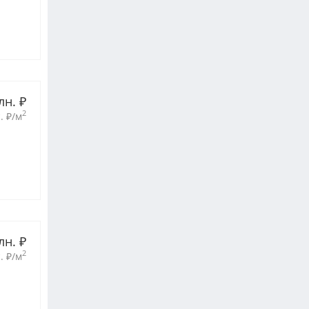
лн. 
₽
2
. 
₽
/м
лн. 
₽
2
. 
₽
/м