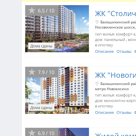
6.5 / 10
ЖК "Столи
Балашихинский ра
Носовихинское шоссе
тип жилья: комфорт-к
дом:
панельный
мон
в ипотеку
Дома сданы
Описание
Отзывы
7.9 / 10
ЖК "Новоги
Балашихинский ра
метро Новокосино
тип жилья: комфорт-к
дом:
монолитно-кир
в ипотеку
Дома сданы
Описание
Отзывы
6.9 / 10
Жилой комп