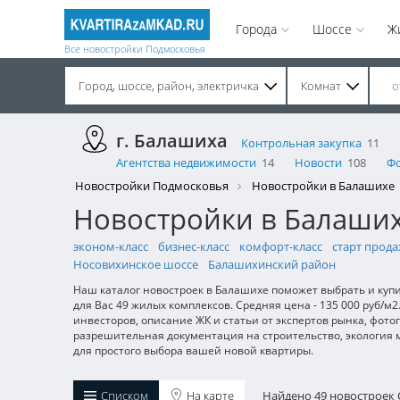
Города
Шоссе
Ж
Все новостройки Подмосковья
Город, шоссе, район, электричка
Комнат
Строительство завершено. Продажа на вторичном рынке.
г. Балашиха
Контрольная закупка
11
Агентства недвижимости
14
Новости
108
Ф
Новостройки Подмосковья
Новостройки в Балашихе
Новостройки в Балаших
эконом-класс
бизнес-класс
комфорт-класс
старт прод
Носовихинское шоссе
Балашихинский район
Наш каталог новостроек в Балашихе поможет выбрать и куп
для Вас 49 жилых комплексов. Средняя цена - 135 000 руб
инвесторов, описание ЖК и статьи от экспертов рынка, фото
разрешительная документация на строительство, экология
для простого выбора вашей новой квартиры.
Списком
На карте
Найдено 49 новостроек