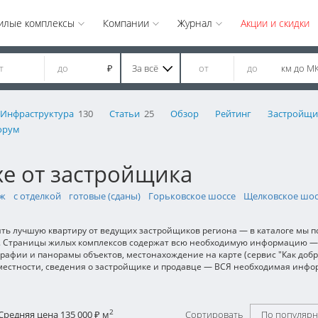
илые комплексы
Компании
Журнал
Акции и скидки
За всё
км до М
₽
Инфраструктура
130
Статьи
25
Обзор
Рейтинг
Застройщи
орум
е от застройщика
аж
с отделкой
готовые (сданы)
Горьковское шоссе
Щелковское шос
ить лучшую квартиру от ведущих застройщиков региона — в каталоге мы 
/м2. Страницы жилых комплексов содержат всю необходимую информацию 
графии и панорамы объектов, местонахождение на карте (сервис "Как добр
 местности, сведения о застройщике и продавце — ВСЯ необходимая инф
2
Средняя цена 135 000
м
Сортировать
По популярн
₽