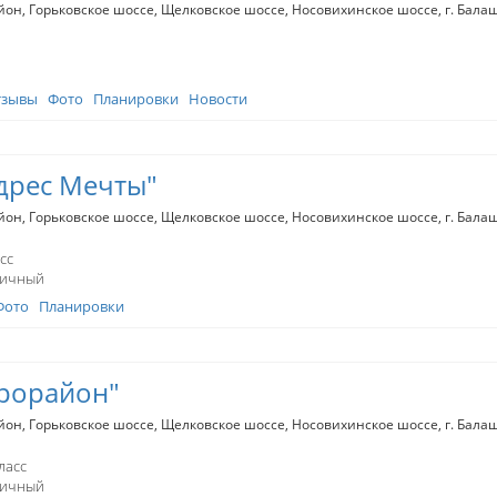
йон
Горьковское шоссе
Щелковское шоссе
Носовихинское шоссе
г. Бал
ласс
тзывы
Фото
Планировки
Новости
дрес Мечты"
йон
Горьковское шоссе
Щелковское шоссе
Носовихинское шоссе
г. Бал
сс
пичный
Фото
Планировки
рорайон"
йон
Горьковское шоссе
Щелковское шоссе
Носовихинское шоссе
г. Бал
ласс
пичный