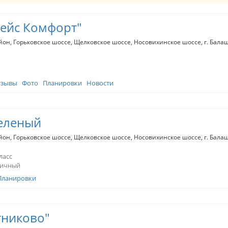
ейс Комфорт"
йон
Горьковское шоссе
Щелковское шоссе
Носовихинское шоссе
г. Бал
ласс
пичный
тзывы
Фото
Планировки
Новости
Зеленый
йон
Горьковское шоссе
Щелковское шоссе
Носовихинское шоссе
г. Бал
ласс
пичный
Планировки
тниково"