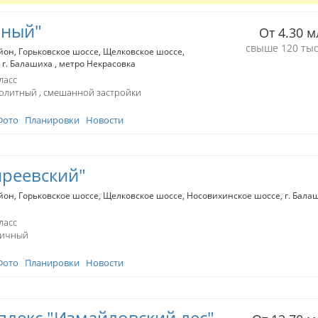
чный"
От 4.30 м
свыше 120 тыс
йон
Горьковское шоссе
Щелковское шоссе
г. Балашиха
метро Некрасовка
ласс
олитный
смешанной застройки
Фото
Планировки
Новости
реевский"
йон
Горьковское шоссе
Щелковское шоссе
Носовихинское шоссе
г. Бал
ласс
пичный
Фото
Планировки
Новости
лекс "Измайловский лес"