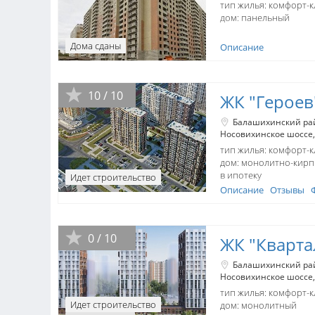
тип жилья: комфорт-к
дом:
панельный
Дома сданы
Описание
10 / 10
ЖК "Героев
Балашихинский ра
Носовихинское шоссе
тип жилья: комфорт-к
дом:
монолитно-кир
в ипотеку
Идет строительство
Описание
Отзывы
0 / 10
ЖК "Кварта
Балашихинский ра
Носовихинское шоссе
тип жилья: комфорт-к
Идет строительство
дом:
монолитный