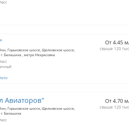
ласс
"
От 4.45 м
свыше 120 тыс
йон
Горьковское шоссе
Щелковское шоссе
г. Балашиха
метро Некрасовка
ласс
пичный
Фото
л Авиаторов"
От 4.70 м
свыше 120 тыс
йон
Горьковское шоссе
Щелковское шоссе
г. Балашиха
ласс