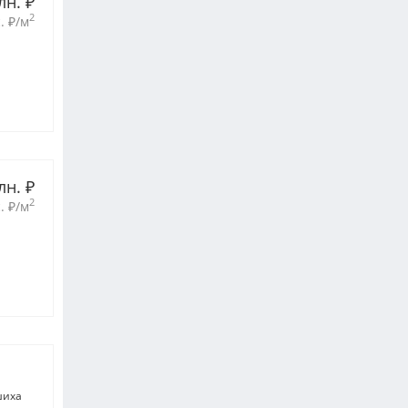
лн. 
₽
2
. 
₽
/м
лн. 
₽
2
. 
₽
/м
шиха