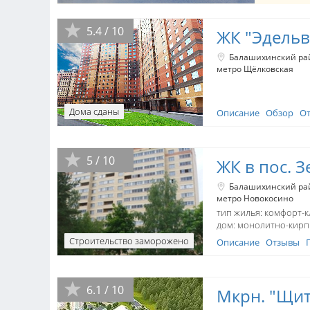
5.4 / 10
ЖК "Эдельв
Балашихинский ра
метро Щёлковская
тип жилья: комфорт-к
дом:
монолитно-кир
Дома сданы
Описание
Обзор
О
5 / 10
ЖК в пос. 
Балашихинский ра
метро Новокосино
тип жилья: комфорт-к
дом:
монолитно-кир
Строительство заморожено
Описание
Отзывы
6.1 / 10
Мкрн. "Щи