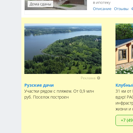
в ипотеку
Дома сданы
Описание
Отзывы
Реклама
Рузские дачи
Клубный
Участки рядом с пляжем. От 0,9 млн
31 км от
руб. Поселок построен
вдхр! РА
инфрастр
жизни и 
+7 (49