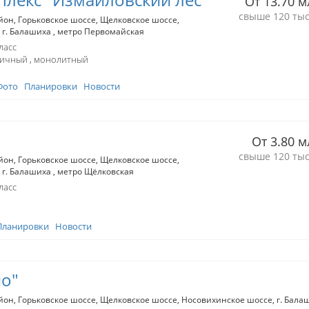
От 13.70 м
свыше 120 тыс
йон
Горьковское шоссе
Щелковское шоссе
г. Балашиха
метро Первомайская
ласс
пичный
монолитный
Фото
Планировки
Новости
От 3.80 м
свыше 120 тыс
йон
Горьковское шоссе
Щелковское шоссе
г. Балашиха
метро Щёлковская
ласс
Планировки
Новости
о"
йон
Горьковское шоссе
Щелковское шоссе
Носовихинское шоссе
г. Бала