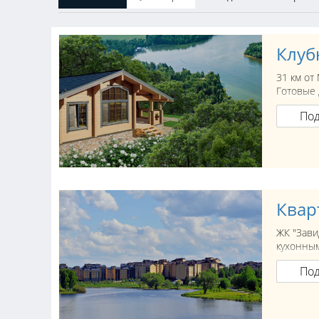
Клуб
31 км от
Готовые 
По
Квар
ЖК "Зави
кухонным
По