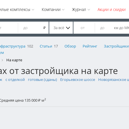
илые комплексы
Компании
Журнал
Акции и скидки
За всё
км до М
₽
фраструктура
102
Статьи
17
Обзор
Рейтинг
Застройщики
ум
На карте
х от застройщика на карте
аж
с отделкой
готовые (сданы)
Егорьевское шоссе
Новорязанское 
2
Средняя цена 135 000
м
₽