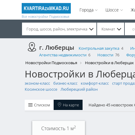
Города
Шоссе
Ж
Все новостройки Подмосковья
Город, шоссе, район, электричка
Комнат
Строительство завершено. Продажа на вторичном рынке.
г. Люберцы
Контрольная закупка
4
Ин
Агентства недвижимости
6
Новости
76
Фор
Новостройки Подмосковья
Новостройки в Люберцах
Новостройки в Люберца
эконом-класс
бизнес-класс
комфорт-класс
старт прод
Косинское шоссе
Люберецкий район
Списком
На карте
Найдено 45 новостроек
2
Стоимость 1 м