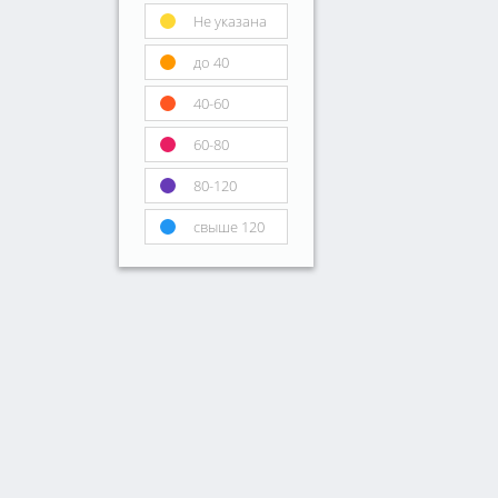
Не указана
до 40
40-60
60-80
80-120
свыше 120