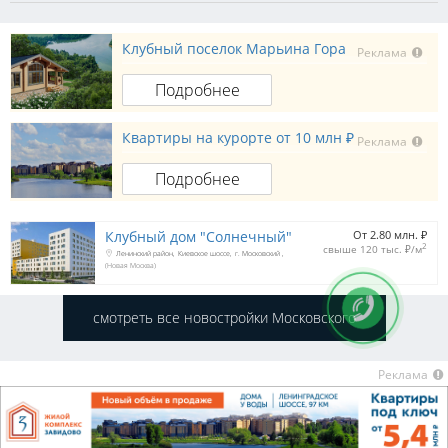
Клубный поселок Марьина Гора
Реклама
Подробнее
Квартиры на курорте от 10 млн ₽
Реклама
Подробнее
Клубный дом "Солнечный"
От 2.80 млн. 
₽
2
свыше 120 тыс. 
₽
/м
Ленинский район
Киевское шоссе
г. Московский
(Новая Москва)
смотреть все новостройки Московского
Реклама