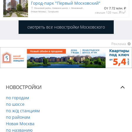
Город-парк "Первый Московский"
От 7.72 млн. 
₽
Ленинский район
Киевское шоссе
г. Московский
2
(Новая Москва)
Саларьево
свыше 120 тыс. 
₽
/м
смотреть все новостройки Московского
Реклама
НОВОСТРОЙКИ
по городам
по шоссе
по ж/д станциям
по районам
Новая Москва
по названию