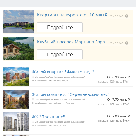
Квартиры на курорте от 10 млн ₽
Реклама
Подробнее
Клубный поселок Марьина Гора
Реклама
Подробнее
Жилой квартал "Филатов луг"
От 6.90 млн. 
₽
Ленинский район
Киевское шоссе
г. Московский
2
(Новая Москва)
метро Филатов Луг
свыше 120 тыс. 
₽
/м
Жилой комплекс "Середневский лес"
От 7.70 млн. 
₽
Ленинский район
Киевское шоссе
г. Московский
2
(Новая Москва)
метро Аэропорт Внуково
свыше 120 тыс. 
₽
/м
ЖК "Прокшино"
От 7.00 млн. 
₽
2
свыше 120 тыс. 
₽
/м
Ленинский район
Киевское шоссе
г. Московский
(Новая Москва)
метро Прокшино