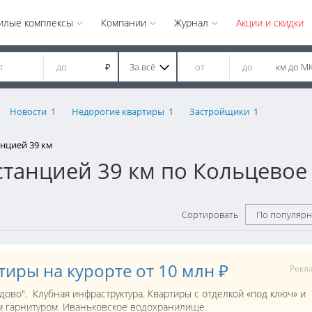
илые комплексы
Компании
Журнал
Акции и скидки
За всё
км до М
₽
Новости
1
Недорогие квартиры
1
Застройщики
1
нцией 39 км
станцией 39 км по Кольцевое
Сортировать
По популярн
тиры на курорте от 10 млн ₽
Рекл
дово". Клубная инфраструктура. Квартиры с отделкой «под ключ» и
 гарнитуром. Иваньковское водохранилище.