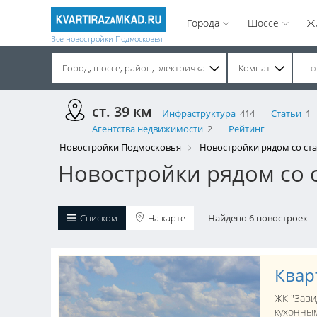
Города
Шоссе
Ж
Все новостройки Подмосковья
Город, шоссе, район, электричка
Комнат
Строительство завершено. Продажа на вторичном рынке.
ст. 39 км
Инфраструктура
414
Статьи
1
Агентства недвижимости
2
Рейтинг
Новостройки Подмосковья
Новостройки рядом со ста
Новостройки рядом со 
Списком
На карте
Найдено 6 новостроек
Квар
ЖК "Зави
кухонным