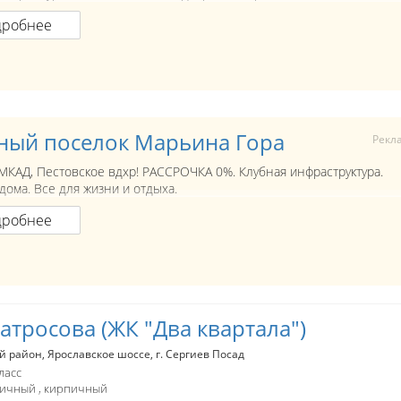
дробнее
ный поселок Марьина Гора
Рекл
 МКАД, Пестовское вдхр! РАССРОЧКА 0%. Клубная инфраструктура.
дома. Все для жизни и отдыха.
дробнее
атросова (ЖК "Два квартала")
й район
Ярославское шоссе
г. Сергиев Посад
ласс
пичный
кирпичный