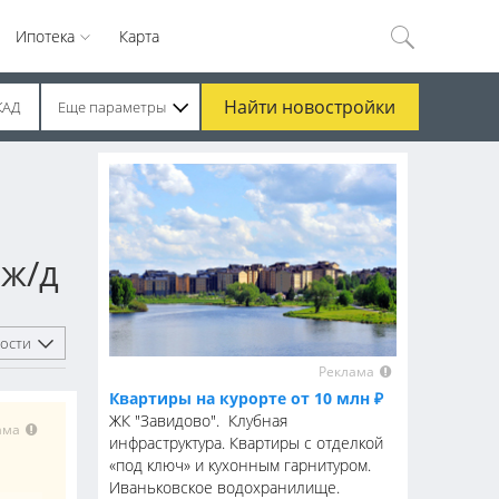
Ипотека
Карта
Найти
новостройки
КАД
Еще параметры
 ж/д
ости
Реклама
Квартиры на курорте от 10 млн ₽
ЖК "Завидово". Клубная
ама
инфраструктура. Квартиры с отделкой
«под ключ» и кухонным гарнитуром.
Иваньковское водохранилище.