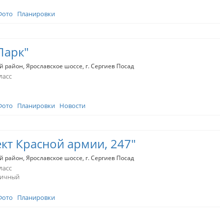
Фото
Планировки
Парк"
й район
Ярославское шоссе
г. Сергиев Посад
ласс
Фото
Планировки
Новости
кт Красной армии, 247"
й район
Ярославское шоссе
г. Сергиев Посад
ласс
пичный
Фото
Планировки