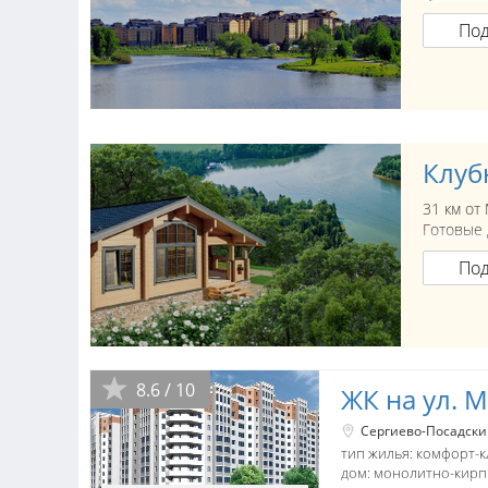
По
Клуб
31 км от
Готовые 
По
8.6 / 10
ЖК на ул. М
Сергиево-Посадски
тип жилья: комфорт-к
дом:
монолитно-кир