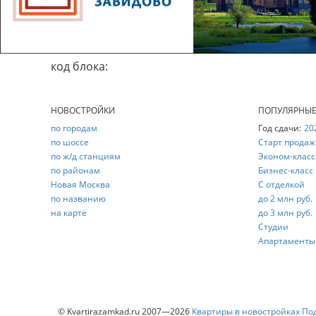
код блока:
НОВОСТРОЙКИ
ПОПУЛЯРНЫ
по городам
Год сдачи:
20
по шоссе
Старт продаж
по ж/д станциям
Эконом-класс
по районам
Бизнес-класс
Новая Москва
С отделкой
по названию
до 2 млн руб.
на карте
до 3 млн руб.
Студии
Апартаменты
© Kvartirazamkad.ru 2007—2026
Квартиры в новостройках По