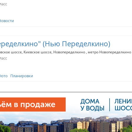
ласс
Новости
ределкино" (Нью Переделкино)
вское шоссе
Киевское шоссе
Новопеределкино
метро Новопеределкино
ласс
Фото
Планировки