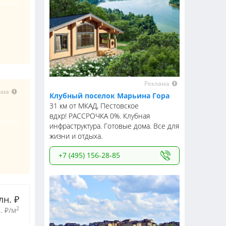
Реклама
ама
Клубный поселок Марьина Гора
31 км от МКАД, Пестовское
вдхр! РАССРОЧКА 0%. Клубная
инфраструктура. Готовые дома. Все для
жизни и отдыха.
+7 (495) 156-28-85
лн. 
₽
2
. 
₽
/м