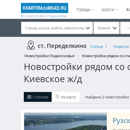
Города
Шоссе
Ж
Все новостройки Подмосковья
Город, шоссе, район, электричка
Комнат
Строительство завершено. Продажа на вторичном рынке.
ст. Переделкино
Статьи
1
Новости
Новостройки Подмосковья
Новостройки рядом со ст
Новостройки рядом со 
Киевское ж/д
Списком
На карте
Найдено 2 новостройки
Рузс
Участки 