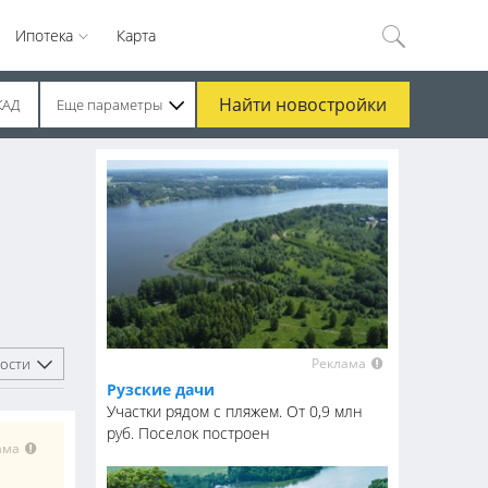
Ипотека
Карта
Найти
новостройки
КАД
Еще параметры
Реклама
ости
Рузские дачи
Участки рядом с пляжем. От 0,9 млн
руб. Поселок построен
ама