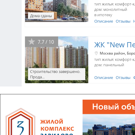
тип жилья: комфорт-к
дом:
монолитный
в ипотеку
Дома сданы
Описание
Отзывы
7.7 / 10
ЖК "New Пе
Москва район
Боро
тип жилья: комфорт-к
дом:
панельный
Строительство завершено.
Прода...
Описание
Отзывы