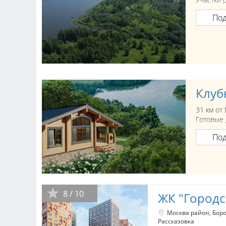
По
Клуб
31 км от
Готовые 
По
8 / 10
ЖК "Городс
Москва район
Боро
Рассказовка