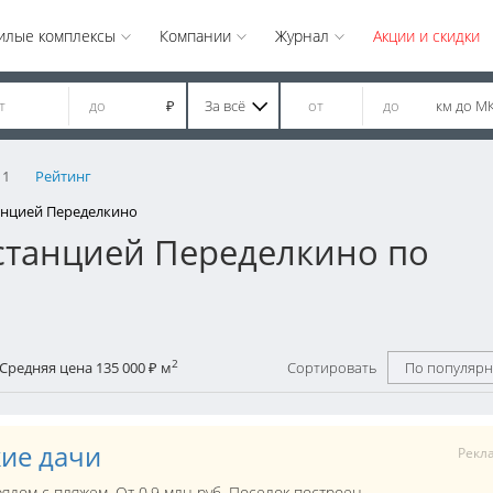
илые комплексы
Компании
Журнал
Акции и скидки
За всё
км до М
₽
1
Рейтинг
анцией Переделкино
станцией Переделкино по
2
Средняя цена 135 000
м
Сортировать
По популярн
₽
кие дачи
Рекл
рядом с пляжем. От 0,9 млн руб. Поселок построен