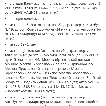
станция Белокаменная (от ст. м. на общ. транспорте: 8
мин в пути; Автобусы №№ 392, 565Маршрутка № 576кдо
ост. «ЦНИИМАШ»28 мин в пути;)
станция Белокаменная
метро Свиблово (от ст. м. на общ. транспорте: Автобус
№ 195до ост. «Улица Докукина»24 мин в пути; Автобусы №
№ 392, 565Маршрутка № 576кдо ост. «ЦНИИМАШ»29 мин в
пути;)
метро Свиблово
метро Щёлковская (от ст. м. на общ. транспорте:
Автобус № т41до ост. «Комсомольская площадь»45 мин в
пути; Электрички №№ Москва (Ярославский вокзал) -
Монино, Москва (Ярославский вокзал) - Фрязино-Пасс.,
Москва (Ярославский вокзал) - Фрязево, Москва
(Ярославский вокзал) - Щёлково, Москва (Ярославский
вокзал) - Болшево, Москва (Ярославский вокзал) - Зелёный
Бордо ст. «Подлипки-Дачные»35 мин в пути; Автобусы №
№ 1, 28, 31, 392, 5Маршрутки №№ 13, 17, 3, 4, 8до ост.
«Фабрика-кухня»3 мин в пути;)
метро Щёлковская (от ст. м. на общ. транспорте:
Автобус № 320эМаршрутка № 380кдо ост. «Чкаловский»48