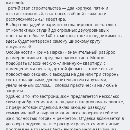
жителей.
Третий этап строительства — два корпуса, пяти- и
шестисекционный, в которых, в общей сложности,
расположилась 421 квартира.
Выбор площадей и вариантов планировок впечатляет —
от компактных студий до огромных двухуровневых
пространств более 140 кв. метров, так что недвижимость
здесь будет интересна самому широкому кругу
покупателей.
Особенности «Прима Парка» - значительный разброс
размеров жилья в пределах одного типа. Можно
подобрать классическую «линейную» квартиру, с
помещениями нестандартной формы — такие есть в
поворотных секциях, с выходом на две или три стороны
света, с кладовыми, дополнительными санузлами,
увеличенным холлом.... словом практически на любые
запросы.
Удобно и то, что застройщиком предлагается несколько
схем приобретения жилплощади: в «черновом» варианте,
с предчистовой отделкой, включающей разводку
коммуникаций и выравнивание всех поверхностей или
же с полностью готовым ремонтом. Отделка включается в
договор продажи, на нее распространяются ипотечные
программы, что может быть выгодно многим будущим