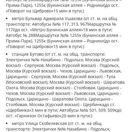
Прима-Парк), 1255к (Бунинская аллея – Родники)до ост.
«Поворот на Щиброво»15 мин в пути;)
метро Бульвар Адмирала Ушакова (от ст. м. на общ.
транспорте: Автобусы №№ 117, 313, 967Маршрутка №
1170до ост. «Метро Бунинская аллея»18 мин в пути;
Автобус № 288Маршрутки №№ 1255к (Бунинская аллея –
Прима-Парк), 1255к (Бунинская аллея – Родники)до ост.
«Поворот на Щиброво»15 мин в пути;)
станция Бутово (от ст. м. на общ. транспорте:
Электрички №№ Нахабино - Подольск, Москва (Курский
вокзал) - Серпухов, Москва (Курский вокзал) - Подольск,
Москва (Курский вокзал) - Чехов, Царицыно - Львовская,
Царицыно - Серпухов, Москва (Курский вокзал) - Тула
(Московский вокзал), Москва (Курский вокзал) - Шарапова
Охота, Москва (Курский вокзал) - Столбовая, Царицыно -
Чехов, Москва (Курский вокзал) - Львовская, Царицыно -
Подольск, Царицыно - Шарапова Охота, Царицыно -
Столбовая, Москва (Курский вокзал) - Щербинкадо ст.
«Щербинка»3 мин в пути; Автобусы №№ 501, 509, 509кдо
ост. «Гарнизон Остафьево»20 мин в пути;)
метро Улица Скобелевская (от ст. м. на общ.
транспорте: Электрички №№ Нахабино - Подольск,