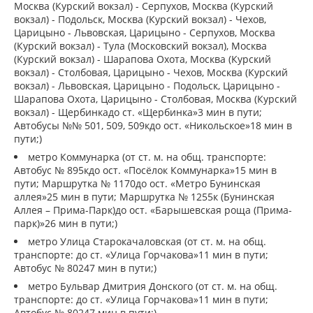
Москва (Курский вокзал) - Серпухов, Москва (Курский
вокзал) - Подольск, Москва (Курский вокзал) - Чехов,
Царицыно - Львовская, Царицыно - Серпухов, Москва
(Курский вокзал) - Тула (Московский вокзал), Москва
(Курский вокзал) - Шарапова Охота, Москва (Курский
вокзал) - Столбовая, Царицыно - Чехов, Москва (Курский
вокзал) - Львовская, Царицыно - Подольск, Царицыно -
Шарапова Охота, Царицыно - Столбовая, Москва (Курский
вокзал) - Щербинкадо ст. «Щербинка»3 мин в пути;
Автобусы №№ 501, 509, 509кдо ост. «Никольское»18 мин в
пути;)
метро Коммунарка (от ст. м. на общ. транспорте:
Автобус № 895кдо ост. «Посёлок Коммунарка»15 мин в
пути; Маршрутка № 1170до ост. «Метро Бунинская
аллея»25 мин в пути; Маршрутка № 1255к (Бунинская
Аллея – Прима-Парк)до ост. «Барышевская роща (Прима-
парк)»26 мин в пути;)
метро Улица Старокачаловская (от ст. м. на общ.
транспорте: до ст. «Улица Горчакова»11 мин в пути;
Автобус № 80247 мин в пути;)
метро Бульвар Дмитрия Донского (от ст. м. на общ.
транспорте: до ст. «Улица Горчакова»11 мин в пути;
Автобус № 80247 мин в пути;)