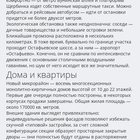
комфортно — от метро Бунинская аллея и платформы
Щербинка ходят собственные маршрутные такси. Можно
добраться и рейсовым автобусом — идти от остановки
придется не более двухсот метров.
Экологическая обстановка также неоднозначна: соседи —
дачные товарищества и небольшие островки зелени.
Ближайшая промзона расположена в нескольких
километрах. В тоже время, буквально по границе участка
проходит Остафьевское шоссе, а за ним — аэропорт
«Остафьево». Конечно, он не сравним по интенсивности
движения с основными столичными воздушными
гаванями, но шум от него исходит все же значительный.
Дома и квартиры
Новый микрорайон — восемь многосекционных
монолитно-кирпичных домов высотой от 10 до 22 этажей.
Первые две очереди полностью построены, в некоторых
корпусах продажи завершены. Общая жилая площадь —
около 170000 кв. метров.
Внешне здания выглядят привлекательно:
индивидуальные решения фасадов позволяют избежать
скучной «типовой» застройки, за счет сложной
конфигурации секции образуют просторные закрытые
дворы — они полностью будут отданы в распоряжение