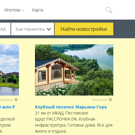
Ипотека
Карта
Найти
новостройки
КАД
Еще параметры
еклама
Реклама
0 млн ₽
Клубный поселок Марьина Гора
31 км от МКАД, Пестовское
тделкой
вдхр! РАССРОЧКА 0%. Клубная
туром.
инфраструктура. Готовые дома. Все для
е.
жизни и отдыха.