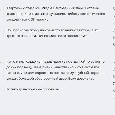
Квартиры с отделкой. Рядом Центральный парк. Готовые
6
квартиры - дом сдан в эксплуатацию. Небольшое количество
6
соседей - всего 38 квартир.
7
По Волоколамскому шоссе часто возникают заторы. Нет
7
крытого паркинга. Нет возможности прописаться
5
6
Купили несколько лет назад квартиру с отделкой - о ремонте
6
до сих пор не думаем, очень качественно и со вкусом все
7
сделано. Сам дом хорош - по-настоящему клубный, хорошие
8
соседи, большой обустроенный двор. Всем довольны.
7
Только транспортные проблемы.
8
7