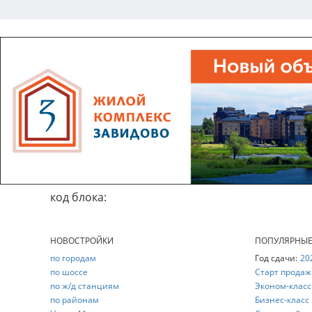
код блока:
НОВОСТРОЙКИ
ПОПУЛЯРНЫ
по городам
Год сдачи:
20
по шоссе
Старт продаж
по ж/д станциям
Эконом-класс
по районам
Бизнес-класс