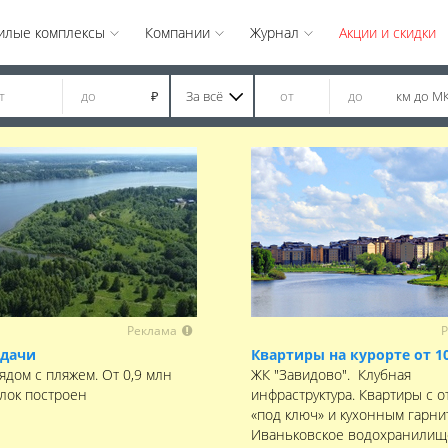
илые комплексы
Компании
Журнал
Акции и скидки
За всё
км до М
₽
Реклама
Р
 дачи
Квартиры на курорте от 1
ядом с пляжем. От 0,9 млн
ЖК "Завидово". Клубная
елок построен
инфраструктура. Квартиры с о
«под ключ» и кухонным гарни
Иваньковское водохранилищ