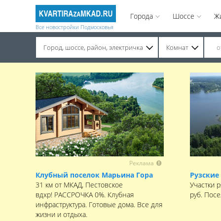
Города
Шоссе
Ж
Все новостройки Подмосковья
Город, шоссе, район, электричка
Комнат
Строительство завершено. Продажа на вторичном рынке.
Реклама
Клубный поселок Марьина Гора
Рузские
31 км от МКАД, Пестовское
Участки р
вдхр! РАССРОЧКА 0%. Клубная
руб. Пос
инфраструктура. Готовые дома. Все для
жизни и отдыха.