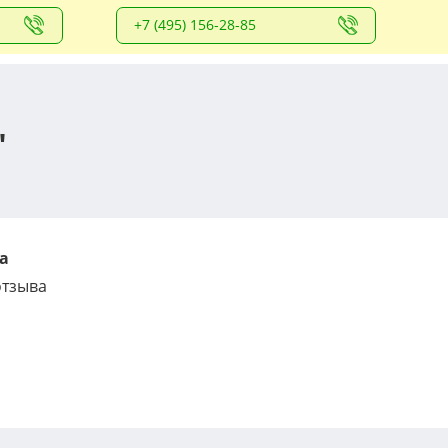
+7 (495) 156-28-85
"
а
отзыва