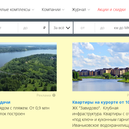
илые комплексы
Компании
Журнал
Акции и скидки
За всё
км до М
₽
Реклама
Р
 дачи
Квартиры на курорте от 1
ядом с пляжем. От 0,9 млн
ЖК "Завидово". Клубная
елок построен
инфраструктура. Квартиры с о
«под ключ» и кухонным гарни
Иваньковское водохранилищ