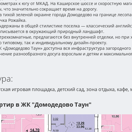
лометрах к югу от МКАД. На Каширское шоссе и скоростную маг
, что значительно сокращает время на дорогу.
а тихой зеленой окраине города Домодедово на границе лесопа
чка Рожайка.
держаны в общей стилистике поселка — классический английс
 вписывается в окружающий природный ландшафт.
и трехкомнатные, предлагаются без внутренней отделки, но при
о типовому, так и индивидуальному дизайн-проекту.
 «Домодедово Таун» доступна вся инфраструктура загородного 
чение разнообразного досуга взрослым и детям и максимально
ра:
тская игровая площадка, детский сад, зона отдыха, кафе,
ртир в ЖК "Домодедово Таун"