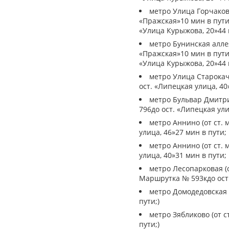
метро Улица Горчакова
«Пражская»10 мин в пути
«Улица Курыжова, 20»44 
метро Бунинская аллея
«Пражская»10 мин в пути
«Улица Курыжова, 20»44 
метро Улица Старокача
ост. «Липецкая улица, 40
метро Бульвар Дмитрия
796до ост. «Липецкая ули
метро Аннино (от ст. 
улица, 46»27 мин в пути
метро Аннино (от ст. 
улица, 40»31 мин в пути
метро Лесопарковая (о
Маршрутка № 593кдо ост.
метро Домодедовская (
пути;)
метро Зябликово (от с
пути;)