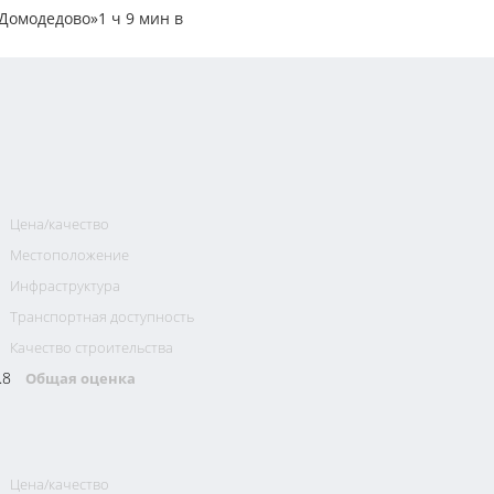
 Домодедово»1 ч 9 мин в
Цена/качество
Местоположение
Инфраструктура
Транспортная доступность
Качество строительства
.8
Общая оценка
Цена/качество