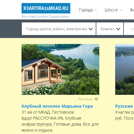
Города
Шоссе
Ж
Все новостройки Подмосковья
Город, шоссе, район, электричка
Комнат
Строительство завершено. Продажа на вторичном рынке.
Реклама
Клубный поселок Марьина Гора
Рузские
31 км от МКАД, Пестовское
Участки р
вдхр! РАССРОЧКА 0%. Клубная
руб. Пос
инфраструктура. Готовые дома. Все для
жизни и отдыха.