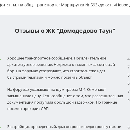
от ст. м. на общ. транспорте: Маршрутка № 593кдо ост. «Новое
Отзывы о ЖК "Домодедово Таун"
Хорошее транспортное сообщение. Привлекательное
4
архитектурное решение. Недалеко от комплекса сосновый
7
бор. На форумах утверждают, что строительство идет
5
быстрыми темпами и можно посетить объект
6
На форумах указывают на шум трассы М-4. Отмечают
7
завышенную цену. Есть сообщения о том, что разрешительная
5
документация поступила с большой задержкой. По границе
поселка проходит ЛЭП
Застройщик проверенный, долгостроев и недостроев у них не
6