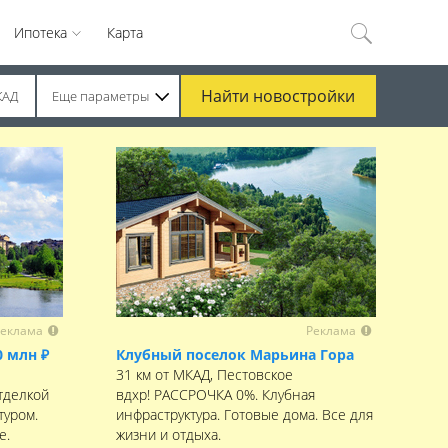
Ипотека
Карта
Найти
новостройки
КАД
Еще параметры
еклама
Реклама
0 млн ₽
Клубный поселок Марьина Гора
31 км от МКАД, Пестовское
тделкой
вдхр! РАССРОЧКА 0%. Клубная
туром.
инфраструктура. Готовые дома. Все для
е.
жизни и отдыха.