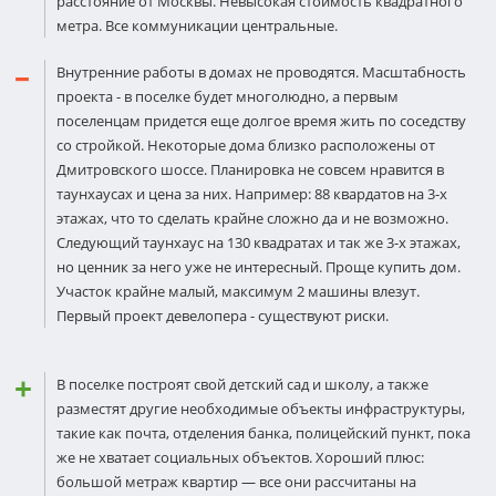
расстояние от Москвы. Невысокая стоимость квадратного
метра. Все коммуникации центральные.
Внутренние работы в домах не проводятся. Масштабность
проекта - в поселке будет многолюдно, а первым
поселенцам придется еще долгое время жить по соседству
со стройкой. Некоторые дома близко расположены от
Дмитровского шоссе. Планировка не совсем нравится в
таунхаусах и цена за них. Например: 88 квардатов на 3-х
этажах, что то сделать крайне сложно да и не возможно.
Следующий таунхаус на 130 квадратах и так же 3-х этажах,
но ценник за него уже не интересный. Проще купить дом.
Участок крайне малый, максимум 2 машины влезут.
Первый проект девелопера - существуют риски.
В поселке построят свой детский сад и школу, а также
разместят другие необходимые объекты инфраструктуры,
такие как почта, отделения банка, полицейский пункт, пока
же не хватает социальных объектов. Хороший плюс:
большой метраж квартир — все они рассчитаны на