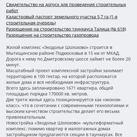
Свидетельство на допуск для проведения строительных
работ
Кадастровый паспорт земельного участка 5,7 га (1-я
строительная очередь)
Разрешение на строительство таунхауса Талица (№ 618)
Разрешение на строительство газопровода
Жилой комплекс «Экодолье Шолохово» строится в
Мытищинском районе Подмосковья в 15 км от МКАД.
Дорога к нему по Дмитровскому шоссе займет не более 20
минут.
Масштабный проект комплексной застройки занимает
территорию в 100 гектар, на которой расположатся
жилые дома и вся необходимая инфраструктура.
Всего здесь запланировано 1671 квартира, общей
площадью порядка 170000 кв. метров.
Две трети жилья здесь позиционируется как «эконом-
класс», что в сочетании с современными технологиями и
высоким качеством строительства делает его весьма
привлекательным.
Новостройка «Экодолье Шолохово» -мультиформатный
комплекс: помимо квартир в малоэтажных домах
застройщиком предлагаются секции в таунхаусах. Все