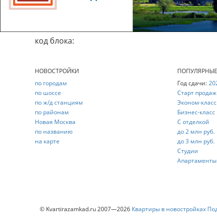
код блока:
НОВОСТРОЙКИ
ПОПУЛЯРНЫ
по городам
Год сдачи:
20
по шоссе
Старт продаж
по ж/д станциям
Эконом-класс
по районам
Бизнес-класс
Новая Москва
С отделкой
по названию
до 2 млн руб.
на карте
до 3 млн руб.
Студии
Апартаменты
© Kvartirazamkad.ru 2007—2026
Квартиры в новостройках По