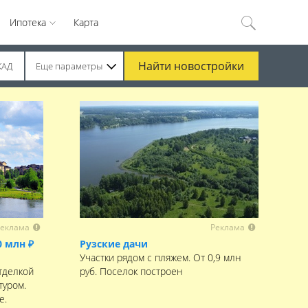
Ипотека
Карта
Найти
новостройки
КАД
Еще параметры
еклама
Реклама
0 млн ₽
Рузские дачи
Участки рядом с пляжем. От 0,9 млн
тделкой
руб. Поселок построен
туром.
е.