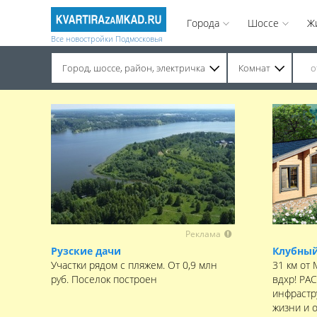
Города
Шоссе
Ж
Все новостройки Подмосковья
Город, шоссе, район, электричка
Комнат
Строительство завершено. Продажа на вторичном рынке.
Реклама
Рузские дачи
Клубный
Участки рядом с пляжем. От 0,9 млн
31 км от
руб. Поселок построен
вдхр! РА
инфрастру
жизни и 