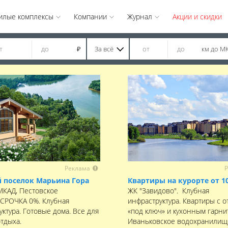
илые комплексы
Компании
Журнал
Акции и скидки
За всё
км до М
₽
Реклама
Р
 поселок Марьина Гора
Квартиры на курорте от 1
 МКАД, Пестовское
ЖК "Завидово". Клубная
ССРОЧКА 0%. Клубная
инфраструктура. Квартиры с о
ктура. Готовые дома. Все для
«под ключ» и кухонным гарни
отдыха.
Иваньковское водохранилищ