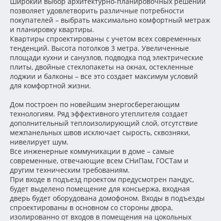
Широкий выбор архитектурно-планировочных решений
позволяет удовлетворить различные потребности
покупателей – выбрать максимально комфортный метраж
и планировку квартиры.
Квартиры спроектированы с учетом всех современных
тенденций. Высота потолков 3 метра. Увеличенные
площади кухни и санузлов, подводка под электрические
плиты, двойные стеклопакеты на окнах, остекленные
лоджии и балконы – все это создает максимум условий
для комфортной жизни.
Дом построен по новейшим энергосберегающим
технологиям. Ряд эффективного утеплителя создает
дополнительный теплоизолирующий слой, отсутствие
межпанельных швов исключает сырость, сквозняки,
нивелирует шум.
Все инженерные коммуникации в доме – самые
современные, отвечающие всем СНиПам, ГОСТам и
другим техническим требованиям.
При входе в подъезд проектом предусмотрен пандус,
будет выделено помещение для консьержа, входная
дверь будет оборудована домофоном. Входы в подъезды
спроектированы в основном со стороны двора,
изолированно от входов в помещения на цокольных