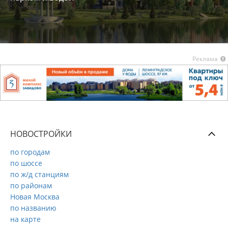
Реклама
НОВОСТРОЙКИ
по городам
по шоссе
по ж/д станциям
по районам
Новая Москва
по названию
на карте