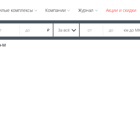
илые комплексы
Компании
Журнал
Акции и скидки
За всё
км до М
₽
я-М