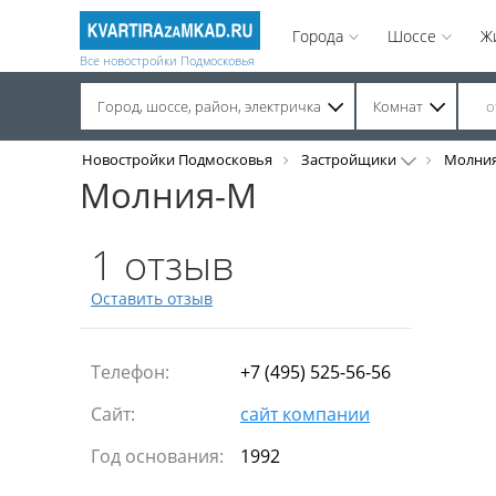
Города
Шоссе
Ж
Все новостройки Подмосковья
Город, шоссе, район, электричка
Комнат
Строительство завершено. Продажа на вторичном рынке.
Новостройки Подмосковья
Застройщики
Молни
Молния-М
1 отзыв
Оставить отзыв
Телефон:
+7 (495) 525-56-56
Сайт:
сайт компании
Год основания:
1992