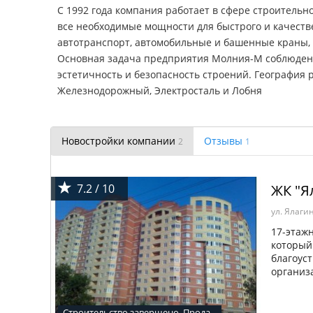
С 1992 года компания работает в сфере строительн
все необходимые мощности для быстрого и качестве
автотранспорт, автомобильные и башенные краны,
Основная задача предприятия Молния-М соблюдение
эстетичность и безопасность строений. География 
Железнодорожный, Электросталь и Лобня
Новостройки компании
Отзывы
2
1
7.2 / 10
ЖК "Я
ул. Ялагин
17-этаж
который
благоус
организ
Строительство завершено. Прода...