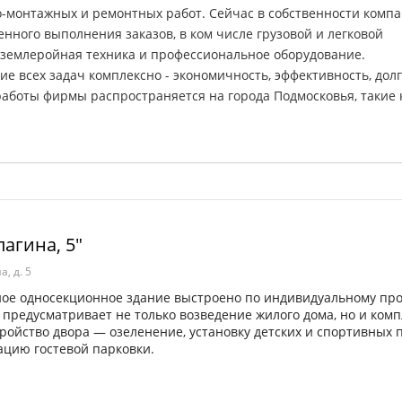
о-монтажных и ремонтных работ. Сейчас в собственности компа
нного выполнения заказов, в ком числе грузовой и легковой
 землеройная техника и профессиональное оборудование.
 всех задач комплексно - экономичность, эффективность, долг
работы фирмы распространяется на города Подмосковья, такие 
лагина, 5"
а, д. 5
ное односекционное здание выстроено по индивидуальному про
 предусматривает не только возведение жилого дома, но и ком
тройство двора — озеленение, установку детских и спортивных 
ацию гостевой парковки.