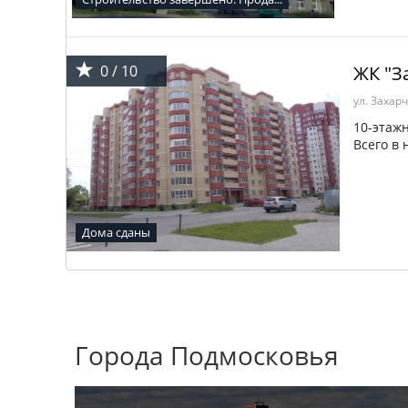
0 / 10
ЖК "З
ул. Захарч
10-этаж
Всего в 
Дома сданы
Города Подмосковья