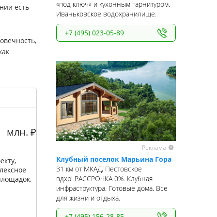
«под ключ» и кухонным гарнитуром.
нии есть
Иваньковское водохранилище.
+7 (495) 023-05-89
овечность,
как
млн.
₽
Реклама
Клубный поселок Марьина Гора
екту,
31 км от МКАД, Пестовское
плексное
вдхр! РАССРОЧКА 0%. Клубная
площадок,
инфраструктура. Готовые дома. Все
для жизни и отдыха.
+7 (495) 156-28-85