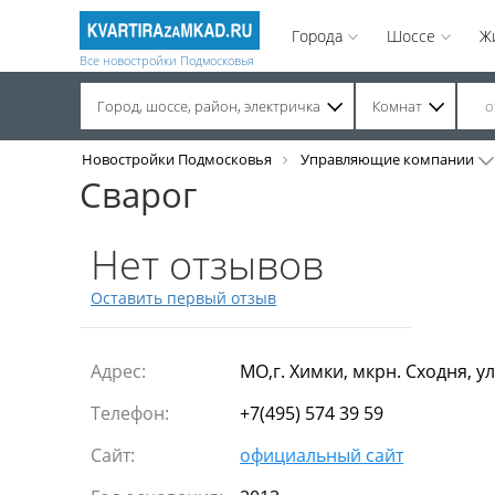
Города
Шоссе
Ж
Все новостройки Подмосковья
Город, шоссе, район, электричка
Комнат
Строительство завершено. Продажа на вторичном рынке.
Новостройки Подмосковья
Управляющие компании
Сварог
Нет отзывов
Оставить первый отзыв
Адрес:
МО,г. Химки, мкрн. Сходня, ул
Телефон:
+7(495) 574 39 59
Сайт:
официальный сайт