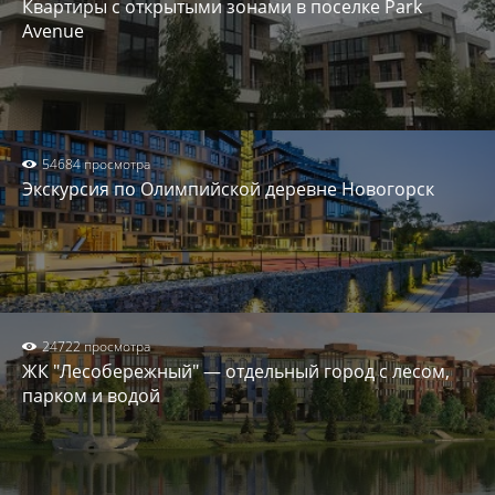
Квартиры с открытыми зонами в поселке Park
Avenue
54684 просмотра
Экскурсия по Олимпийской деревне Новогорск
24722 просмотра
ЖК "Лесобережный" — отдельный город с лесом,
парком и водой