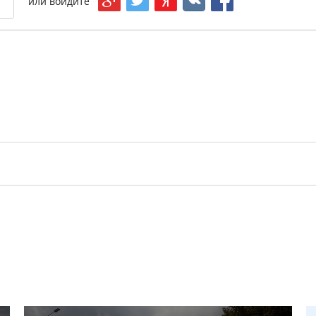
или
войдите