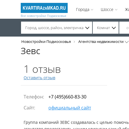
Города
Шоссе
Ж
Все новостройки Подмосковья
Город, шоссе, район, электричка
Комнат
Строительство завершено. Продажа на вторичном рынке.
Новостройки Подмосковья
Агентства недвижимости
Зевс
1 отзыв
Оставить отзыв
Телефон:
+7 (495)660-83-30
Сайт:
официальный сайт
Группа компаний ЗЕВС создавалась с целью помоч
агентство предоставить нашим клиентам самый обш