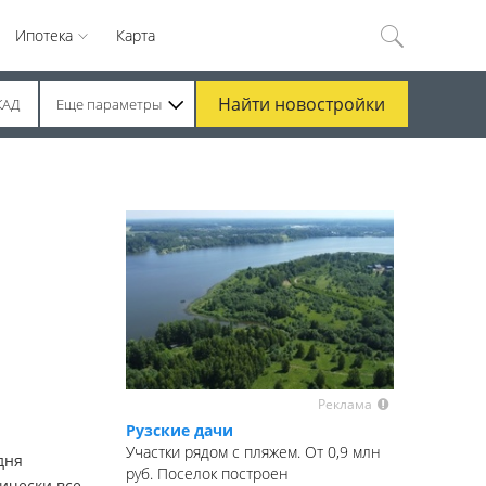
Ипотека
Карта
Найти
новостройки
КАД
Еще параметры
Реклама
Рузские дачи
Участки рядом с пляжем. От 0,9 млн
дня
руб. Поселок построен
ически все