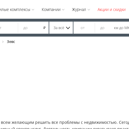
илые комплексы
Компании
Журнал
Акции и скидки
За всё
км до М
₽
Зевс
ь всем желающим решить все проблемы с недвижимостью. Сего
ирный спектр услуг. Деятельность компании охватывает практ