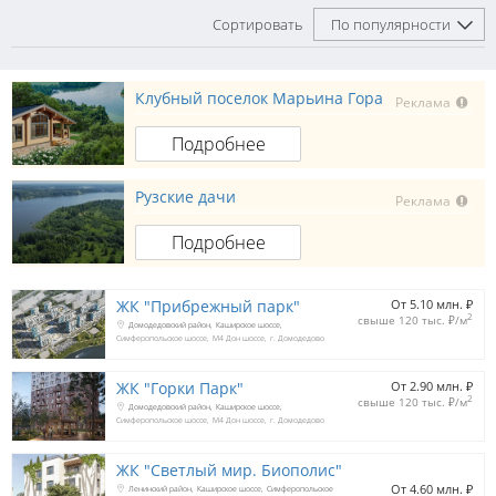
Сортировать
По популярности
Клубный поселок Марьина Гора
Реклама
Подробнее
Рузские дачи
Реклама
Подробнее
ЖК "Прибрежный парк"
От 5.10 млн. 
₽
2
свыше 120 тыс. 
₽
/м
Домодедовский район
Каширское шоссе
Симферопольское шоссе
М4 Дон шоссе
г. Домодедово
ЖК "Горки Парк"
От 2.90 млн. 
₽
2
свыше 120 тыс. 
₽
/м
Домодедовский район
Каширское шоссе
Симферопольское шоссе
М4 Дон шоссе
г. Домодедово
ЖК "Светлый мир. Биополис"
От 4.60 млн. 
₽
Ленинский район
Каширское шоссе
Симферопольское