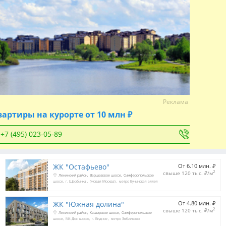
Реклама
вартиры на курорте от 10 млн ₽
+7 (495) 023-05-89
ЖК "Остафьево"
От 6.10 млн. 
₽
2
свыше 120 тыс. 
₽
/м
Ленинский район
Варшавское шоссе
Симферопольское
шоссе
г. Щербинка
(Новая Москва)
метро Бунинская аллея
ЖК "Южная долина"
От 4.80 млн. 
₽
2
свыше 120 тыс. 
₽
/м
Ленинский район
Каширское шоссе
Симферопольское
шоссе
М4 Дон шоссе
г. Видное
метро Зябликово