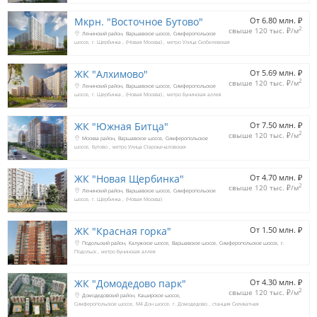
Мкрн. "Восточное Бутово"
От 6.80 млн. 
₽
2
свыше 120 тыс. 
₽
/м
Ленинский район
Варшавское шоссе
Симферопольское
шоссе
г. Щербинка
(Новая Москва)
метро Улица Скобелевская
ЖК "Алхимово"
От 5.69 млн. 
₽
2
свыше 120 тыс. 
₽
/м
Ленинский район
Варшавское шоссе
Симферопольское
шоссе
г. Щербинка
(Новая Москва)
метро Бунинская аллея
ЖК "Южная Битца"
От 7.50 млн. 
₽
2
свыше 120 тыс. 
₽
/м
Москва район
Варшавское шоссе
Симферопольское
шоссе
Бутово
метро Улица Старокачаловская
ЖК "Новая Щербинка"
От 4.70 млн. 
₽
2
свыше 120 тыс. 
₽
/м
Ленинский район
Варшавское шоссе
Симферопольское
шоссе
г. Щербинка
(Новая Москва)
ЖК "Красная горка"
От 1.50 млн. 
₽
Подольский район
Калужское шоссе
Варшавское шоссе
Симферопольское шоссе
г.
Подольск
метро Бунинская аллея
ЖК "Домодедово парк"
От 4.30 млн. 
₽
2
свыше 120 тыс. 
₽
/м
Домодедовский район
Каширское шоссе
Симферопольское шоссе
М4 Дон шоссе
г. Домодедово
станция Силикатная