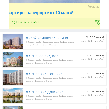
Реклама
Квартиры на курорте от 10 млн ₽
+7 (495) 023-05-89
Жилой комплекс "Юнино"
От 5.20 млн. 
₽
2
свыше 120 тыс. 
₽
/м
Ленинский район
Варшавское шоссе
Симферопольское
шоссе
г. Щербинка
(Новая Москва)
ЖК "Новое Видное"
От 4.20 млн. 
₽
2
свыше 120 тыс. 
₽
/м
Ленинский район
Каширское шоссе
Симферопольское
шоссе
М4 Дон шоссе
г. Видное
ЖК "Первый Южный"
От 7.20 млн. 
₽
2
свыше 120 тыс. 
₽
/м
Ленинский район
Каширское шоссе
Симферопольское
шоссе
М4 Дон шоссе
г. Видное
ЖК "Первый Донской"
От 5.00 млн. 
₽
2
свыше 120 тыс. 
₽
/м
Ленинский район
Каширское шоссе
Симферопольское
шоссе
М4 Дон шоссе
г. Видное