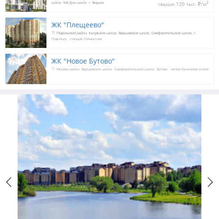
2
шоссе
М4 Дон шоссе
г. Видное
свыше 120 тыс. 
₽
/м
ЖК "Плещеево"
Подольский район
Калужское шоссе
Варшавское шоссе
Симферопольское шоссе
г.
Подольск
станция Силикатная
ЖК "Новое Бутово"
Москва район
Варшавское шоссе
Симферопольское шоссе
Бутово
метро Бунинская аллея
Previous
Next