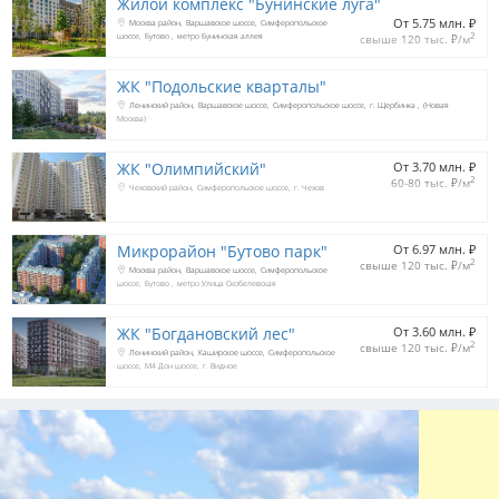
Жилой комплекс "Бунинские луга"
От 5.75 млн. 
₽
Москва район
Варшавское шоссе
Симферопольское
2
шоссе
Бутово
метро Бунинская аллея
свыше 120 тыс. 
₽
/м
ЖК "Подольские кварталы"
Ленинский район
Варшавское шоссе
Симферопольское шоссе
г. Щербинка
(Новая
Москва)
ЖК "Олимпийский"
От 3.70 млн. 
₽
2
60-80 тыс. 
₽
/м
Чеховский район
Симферопольское шоссе
г. Чехов
Микрорайон "Бутово парк"
От 6.97 млн. 
₽
2
свыше 120 тыс. 
₽
/м
Москва район
Варшавское шоссе
Симферопольское
шоссе
Бутово
метро Улица Скобелевская
ЖК "Богдановский лес"
От 3.60 млн. 
₽
2
свыше 120 тыс. 
₽
/м
Ленинский район
Каширское шоссе
Симферопольское
шоссе
М4 Дон шоссе
г. Видное