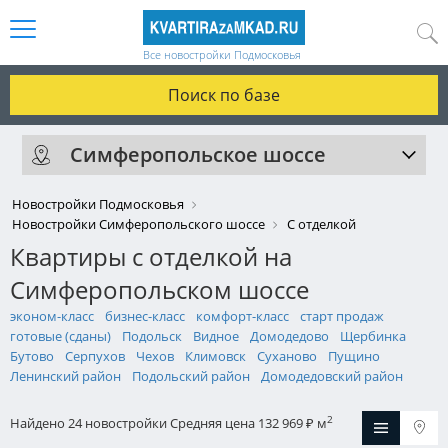
Все новостройки Подмосковья
Поиск по базе
Симферопольское шоссе
Новостройки Подмосковья
Новостройки Симферопольского шоссе
С отделкой
Квартиры с отделкой на
Симферопольском шоссе
эконом-класс
бизнес-класс
комфорт-класс
старт продаж
готовые (сданы)
Подольск
Видное
Домодедово
Щербинка
Бутово
Серпухов
Чехов
Климовск
Суханово
Пущино
Ленинский район
Подольский район
Домодедовский район
2
Найдено 24 новостройки
Средняя цена 132 969
м
₽