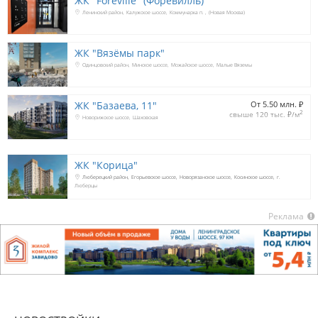
ЖК "Foreville" (Форевилль)
Ленинский район
Калужское шоссе
Коммунарка п.
(Новая Москва)
ЖК "Вязёмы парк"
Одинцовский район
Минское шоссе
Можайское шоссе
Малые Вяземы
ЖК "Базаева, 11"
От 5.50 млн. 
₽
2
свыше 120 тыс. 
₽
/м
Новорижское шоссе
Шаховская
ЖК "Корица"
Люберецкий район
Егорьевское шоссе
Новорязанское шоссе
Косинское шоссе
г.
Люберцы
Реклама