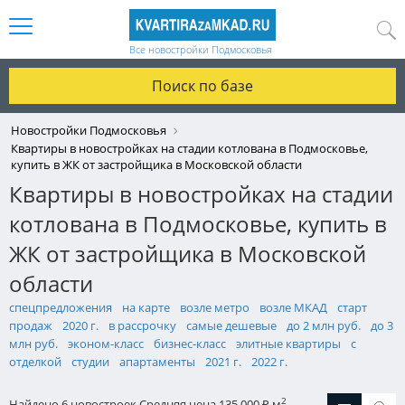
Все новостройки Подмосковья
Поиск по базе
Новостройки Подмосковья
Квартиры в новостройках на стадии котлована в Подмосковье,
купить в ЖК от застройщика в Московской области
Квартиры в новостройках на стадии
котлована в Подмосковье, купить в
ЖК от застройщика в Московской
области
спецпредложения
на карте
возле метро
возле МКАД
старт
продаж
2020 г.
в рассрочку
самые дешевые
до 2 млн руб.
до 3
млн руб.
эконом-класс
бизнес-класс
элитные квартиры
с
отделкой
студии
апартаменты
2021 г.
2022 г.
2
Найдено 6 новостроек
Средняя цена 135 000
м
₽