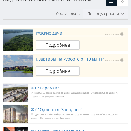
Сортировать
По популярности
Рузские дачи
Реклама
Подробнее
Квартиры на курорте от 10 млн ₽
Реклама
Подробнее
ЖК "Бережки"
Подольский район
Калужское шоссе
Варшавское шоссе
Симферопольское шоссе
г.
Подольск
метро Бунинская аллея
ЖК "Одинцово Западное"
Одинцовский район
Рублево-Успенское шоссе
Минское шоссе
Можайское шоссе
М-1
шоссе
г. Одинцово
станция Одинцово