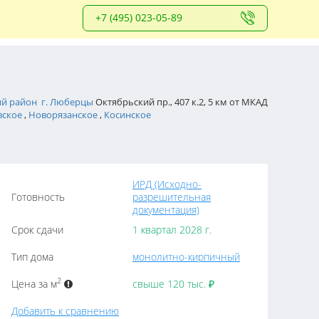
+7 (495) 023-05-89
й район
г. Люберцы
Октябрьский пр., 407 к.2, 5 км от МКАД
вское
,
Новорязанское
,
Косинское
ИРД (Исходно-
Готовность
разрешительная
документация)
Срок сдачи
1 квартал 2028 г.
Тип дома
монолитно-кирпичный
2
Цена за м
свыше 120 тыс.
₽
Добавить к сравнению