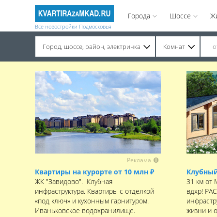
Города
Шоссе
Ж
Все новостройки Подмосковья
Город, шоссе, район, электричка
Комнат
Строительство завершено. Продажа на вторичном рынке.
Реклама
Квартиры на курорте от 10 млн ₽
Клубный
ЖК "Завидово". Клубная
31 км от
инфраструктура. Квартиры с отделкой
вдхр! РА
«под ключ» и кухонным гарнитуром.
инфрастру
Иваньковское водохранилище.
жизни и 