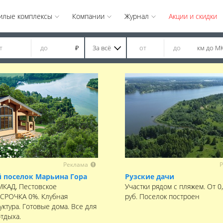
илые комплексы
Компании
Журнал
Акции и скидки
За всё
км до М
₽
Реклама
Р
 поселок Марьина Гора
Рузские дачи
 МКАД, Пестовское
Участки рядом с пляжем. От 0
ССРОЧКА 0%. Клубная
руб. Поселок построен
ктура. Готовые дома. Все для
отдыха.