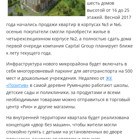
шесть домов
высотой от 16 до 25
этажей. Весной 2017
года начались продажи квартир в корпусах №3 и №6,
осенью покупатели смогли приобрести жилье в
четырехсекционном корпусе №2, а полностью сдать дома
первой очереди компания Capital Group планирует ближе
к лету текущего года.
Инфраструктура нового микрорайона будет включать в
себя многоуровневый паркинг для автотранспорта на 500
мест и дошкольные учреждения. Недалеко от
ЖК
«Позитив»
в самой деревне Румянцево работают школы,
детские сады и поликлиники, за продуктами и всеми
необходимыми товарами можно отправиться в торговый
центр «Рио» и другие магазины.
На внутренней территории квартала будет реализована
концепция «двор без машин», чтобы жители могли
спокойно гулять с детьми на установленных во дворе
площадках, заниматься спортом и отдыхать.