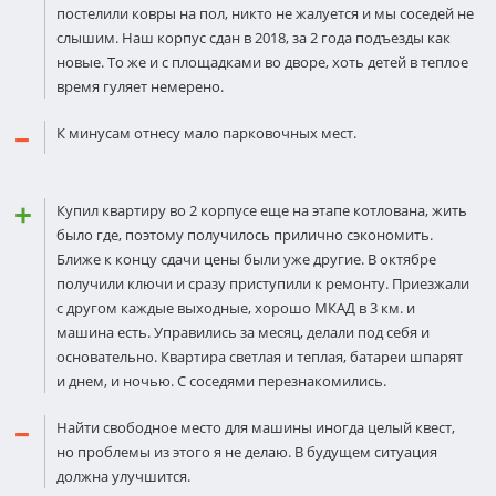
постелили ковры на пол, никто не жалуется и мы соседей не
слышим. Наш корпус сдан в 2018, за 2 года подъезды как
новые. То же и с площадками во дворе, хоть детей в теплое
время гуляет немерено.
К минусам отнесу мало парковочных мест.
Купил квартиру во 2 корпусе еще на этапе котлована, жить
было где, поэтому получилось прилично сэкономить.
Ближе к концу сдачи цены были уже другие. В октябре
получили ключи и сразу приступили к ремонту. Приезжали
с другом каждые выходные, хорошо МКАД в 3 км. и
машина есть. Управились за месяц, делали под себя и
основательно. Квартира светлая и теплая, батареи шпарят
и днем, и ночью. С соседями перезнакомились.
Найти свободное место для машины иногда целый квест,
но проблемы из этого я не делаю. В будущем ситуация
должна улучшится.