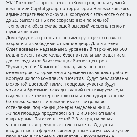
ЖК "Позитив" - проект класса «Комфорт», реализуемый
компанией Capital group на территории Новомосковского
административного округа. 6 корпусов с этажностью от 16
до 25, выполненных по современной панельной
технологии, обеспечивающей высокий уровень тепло и
шумоизоляции.
Дома будут выстроены по периметру, с целью создать
закрытый и свободный от машин двор. Для жителей
будет возведен надземный 5 уровневый паркинг, на 500
машиномест. Такое жилье будет актуальным решением,
для сотрудников близлежащих бизнес-центров
"Румянцево" и "Комсити" - молодых, успешных
менеджеров, которые много времени посвящают работе.
Корпуса жилого комплекса "Позитив" будут реализованы
в охряной цветовой гамме, торцевые участки будут
яркими и броскими. Фасады зданий вентилируемые, и
выделанные клинкерной плиткой и текстурированным
бетоном. Балконы и лоджии имеют витражное
остекление, под кондиционеры выделены ниши.
Жилая площадь представлена 1, 2 и 3 комнатными
квартирами. Потолки высотой 2.8 метра, на окнах
установлены деревянные стеклопакеты. Однушки
квадратные по форме с совмещенным санузлом, и кухней
площадью в среднем 9 квадратов. Двухкомнатные