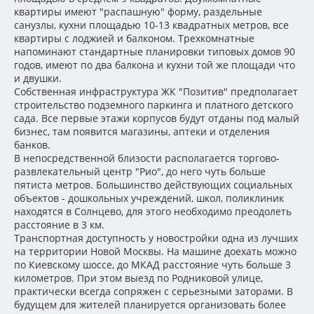
квартиры имеют "распашную" форму, раздельные
санузлы, кухни площадью 10-13 квадратных метров, все
квартиры с лоджией и балконом. Трехкомнатные
напоминают стандартные планировки типовых домов 90
годов, имеют по два балкона и кухни той же площади что
и двушки.
Собственная инфраструктура ЖК "Позитив" предполагает
строительство подземного паркинга и платного детского
сада. Все первые этажи корпусов будут отданы под малый
бизнес, там появится магазины, аптеки и отделения
банков.
В непосредственной близости располагается торгово-
развлекательный центр "Рио", до него чуть больше
пятиста метров. Большинство действующих социальных
объектов - дошкольных учреждений, школ, поликлиник
находятся в Солнцево, для этого необходимо преодолеть
расстояние в 3 км.
Транспортная доступность у новостройки одна из лучших
на территории Новой Москвы. На машине доехать можно
по Киевскому шоссе, до МКАД расстояние чуть больше 3
километров. При этом выезд по Родниковой улице,
практически всегда сопряжен с серьезными заторами. В
будущем для жителей планируется организовать более