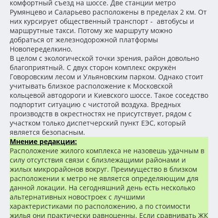
комфортный съезд на шоссе. Две станции метро
Румянцево и Саларьево расположены в пределах 2 км. От
них курсирует общественный транспорт - автобусы и
маршрутные такси. Потому же маршруту можно
добраться от железнодорожной платформы
Новопеределкино.
В целом с экологической точки зрения, район довольно
благоприятный. С двух сторон комплекс окружён
Говоровским лесом и Ульяновским парком. Однако стоит
учитывать близкое расположение к Московской
кольцевой автодороги и Киевского шоссе. Такое соседство
подпортит ситуацию с чистотой воздуха. Вредных
производств в окрестностях не присутствует, рядом с
участком только диспетчерский пункт ЕЭС, который
является безопасным.
Мнение редакции:
Расположение жилого комплекса не назовешь удачным в
силу отсутствия связи с близлежащими районами и
жилых микрорайонов вокруг. Преимущество в близком
расположении к метро не является определяющим для
данной локации. На сегодняшний день есть несколько
альтернативных новостроек с лучшими
характеристиками по расположению, а по стоимости
жилья они практически равноценны. Если сравнивать ЖК