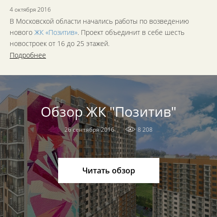
4 октября 2016
В Московской области начались работы по возведению
нового
ЖК «Позитив»
. Проект объединит в себе шесть
новостроек от 16 до 25 этажей.
Подробнее
Обзор ЖК "Позитив"
26 сентября 2016
8 208
Читать обзор