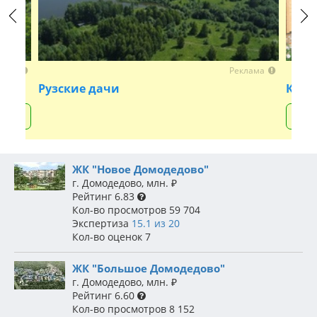
Previous
Next
лама
Реклама
Рузские дачи
Клуб
+7 
ЖК "Новое Домодедово"
г. Домодедово
,
млн.
₽
Рейтинг
6.83
Кол-во просмотров
59 704
Экспертиза
15.1 из 20
Кол-во оценок
7
ЖК "Большое Домодедово"
г. Домодедово
,
млн.
₽
Рейтинг
6.60
Кол-во просмотров
8 152