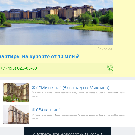
Реклама
вартиры на курорте от 10 млн ₽
+7 (495) 023-05-89
ЖК "Микояна" (Эко-град на Микояна)
Химкинский район
Ленинградское шоссе
Пятницкое шоссе
г. Сходня
метро Пятницкое
шоссе
ЖК "Авентин"
Химкинский район
Ленинградское шоссе
Пятницкое шоссе
г. Сходня
метро Пятницкое
шоссе
смотреть все новостройки Сходни