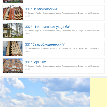
ЖК "Первомайский"
Химкинский район
Ленинградское шоссе
Пятницкое шоссе
г. Сходня
метро Пятницкое
шоссе
ЖК "Шаляпинская усадьба"
Химкинский район
Ленинградское шоссе
Пятницкое шоссе
г. Сходня
метро Пятницкое
шоссе
ЖК "СтароСходненский"
Химкинский район
Ленинградское шоссе
Пятницкое шоссе
г. Сходня
метро Пятницкое
шоссе
ЖК "Горный"
Химкинский район
Ленинградское шоссе
Пятницкое шоссе
г. Сходня
метро Пятницкое
шоссе