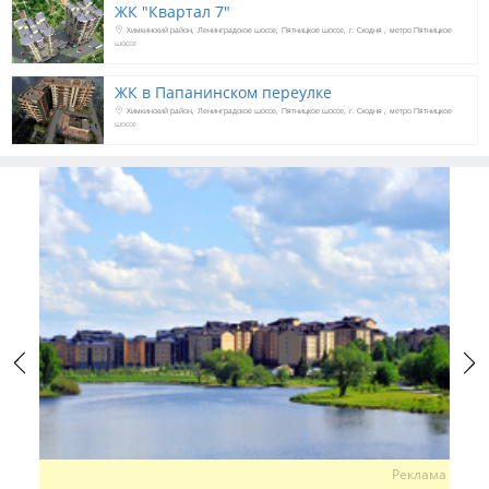
ЖК "Квартал 7"
Химкинский район
Ленинградское шоссе
Пятницкое шоссе
г. Сходня
метро Пятницкое
шоссе
ЖК в Папанинском переулке
Химкинский район
Ленинградское шоссе
Пятницкое шоссе
г. Сходня
метро Пятницкое
шоссе
Previous
Next
Реклама