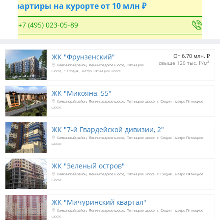
Квартиры на курорте от 10 млн ₽
+7 (495) 023-05-89
ЖК "Фрунзенский"
От 6.70 млн. 
₽
2
свыше 120 тыс. 
₽
/м
Химкинский район
Ленинградское шоссе
Пятницкое
шоссе
г. Сходня
метро Пятницкое шоссе
ЖК "Микояна, 55"
Химкинский район
Ленинградское шоссе
Пятницкое шоссе
г. Сходня
метро Пятницкое
шоссе
ЖК "7-й Гвардейской дивизии, 2"
Химкинский район
Ленинградское шоссе
Пятницкое шоссе
г. Сходня
метро Пятницкое
шоссе
ЖК "Зеленый остров"
Химкинский район
Ленинградское шоссе
Пятницкое шоссе
г. Сходня
метро Пятницкое
шоссе
ЖК "Мичуринский квартал"
Химкинский район
Ленинградское шоссе
Пятницкое шоссе
г. Сходня
метро Пятницкое
шоссе