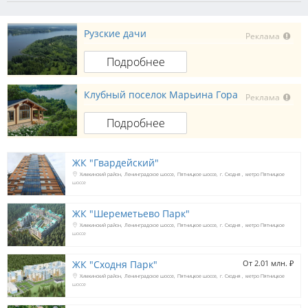
Рузские дачи
Реклама
Подробнее
Клубный поселок Марьина Гора
Реклама
Подробнее
ЖК "Гвардейский"
Химкинский район
Ленинградское шоссе
Пятницкое шоссе
г. Сходня
метро Пятницкое
шоссе
ЖК "Шереметьево Парк"
Химкинский район
Ленинградское шоссе
Пятницкое шоссе
г. Сходня
метро Пятницкое
шоссе
ЖК "Сходня Парк"
От 2.01 млн. 
₽
Химкинский район
Ленинградское шоссе
Пятницкое шоссе
г. Сходня
метро Пятницкое
шоссе