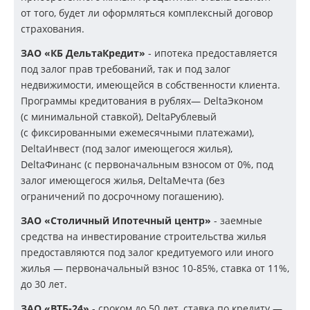
от того, будет ли оформляться комплексный договор
страхования.
ЗАО «КБ ДельтаКредит»
- ипотека предоставляется
под залог прав требований, так и под залог
недвижимости, имеющейся в собственности клиента.
Программы кредитования в рублях— DeltaЭконом
(с минимальной ставкой), DeltaРублевый
(с фиксированными ежемесячными платежами),
DeltaИнвест (под залог имеющегося жилья),
DeltaФинанс (с первоначальным взносом от 0%, под
залог имеющегося жилья, DeltaМечта (без
ограничений по досрочному погашению).
ЗАО «Столичный Ипотечный центр»
- заемные
средства на инвестирование строительства жилья
предоставляются под залог кредитуемого или иного
жилья — первоначальный взнос
10-85%,
ставка от 11%,
до 30 лет.
ЗАО «ВТБ-24»
- сроком до 50 лет, ставка по кредиту —