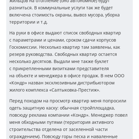
жильцов на отопление (оно автономное) будут
разниться. В коммунальные услуги так же будет
включена стоимость охраны, вывоз мусора, уборка
территории и т.д.
На руки в офисе выдают список свободных квартир
с параметрами и ценами, сроком сдачи корпусов
Госкомиссии. Несколько квартир там заявлены, как
резерв руководства. Свободных квартир остается
несколько десятков. Выдали мне также буклет
с прикрепленными визитками представителя
на объекте и менеджера в офисе продаж. В нем ООО
«Кондр» назван эксклюзивным дистрибьютором
жилого комплекса «Салтыковка-Престиж».
Перед походом на просмотр квартир меня попросили
одеть защитную каску: обычная стройплощадка,
повсюду реклама компании «Кондр». Менеджер повел
меня обходными путями (территория активного
строительства отделена от заселенной части
ограждением). Повсюду горы песка и наваленные