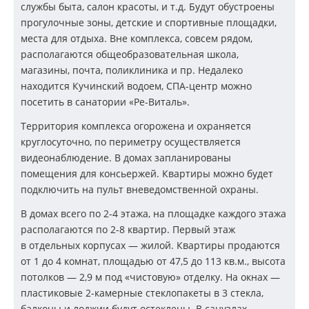
службы быта, салон красоты, и т.д. Будут обустроены
прогулочные зоны, детские и спортивные площадки,
места для отдыха. Вне комплекса, совсем рядом,
располагаются общеобразовательная школа,
магазины, почта, поликлиника и пр. Недалеко
находится Кучинский водоем, СПА-центр можно
посетить в санатории «Ре-Виталь».
Территория комплекса огорожена и охраняется
круглосуточно, по периметру осуществляется
видеонаблюдение. В домах запланированы
помещения для консьержей. Квартиры можно будет
подключить на пульт вневедомственной охраны.
В домах всего по
2-4 этажа,
на площадке каждого этажа
располагаются по
2-8 квартир.
Первый этаж
в отдельных корпусах — жилой. Квартиры продаются
от 1 до 4 комнат, площадью от 47,5 до 113 кв.м., высота
потолков — 2,9 м под «чистовую» отделку. На окнах —
пластиковые
2-камерные
стеклопакеты в 3 стекла,
балконы и лоджии будут остеклены. В санузлах