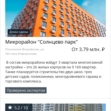
Дома сданы
Микрорайон "Солнцево парк"
От 3.79 млн.
₽
Поселение Внуковское, ул.
Летчика Новожилова
В состав микрорайона войдут 3 квартала многоэтажной
застройки – это 26 жилых корпусов на 9 169 квартир.
Также планируется строительство двух школ, трех
детских садов, поликлиники, многоуровневого гаража и
торгового комплекса.
Проверено экспертом
5.2 / 10