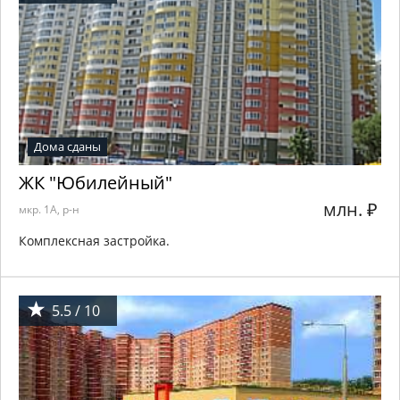
Дома сданы
ЖК "Юбилейный"
млн.
₽
мкр. 1А, р-н
Комплексная застройка.
5.5 / 10