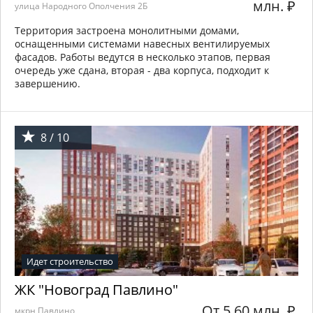
млн.
₽
улица Народного Ополчения 2Б
Территория застроена монолитными домами,
оснащенными системами навесных вентилируемых
фасадов. Работы ведутся в несколько этапов, первая
очередь уже сдана, вторая - два корпуса, подходит к
завершению.
8 / 10
Идет строительство
ЖК "Новоград Павлино"
От 5.60 млн.
₽
мкрн Павлино