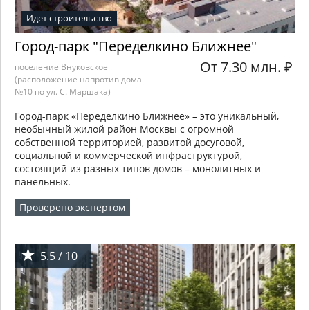
Идет строительство
Город-парк "Переделкино Ближнее"
От 7.30 млн.
₽
поселение Внуковское
(расположение напротив дома
№10 по ул. С. Маршака)
Город-парк «Переделкино Ближнее» – это уникальный,
необычный жилой район Москвы с огромной
собственной территорией, развитой досуговой,
социальной и коммерческой инфраструктурой,
состоящий из разных типов домов – монолитных и
панельных.
Проверено экспертом
5.5 / 10