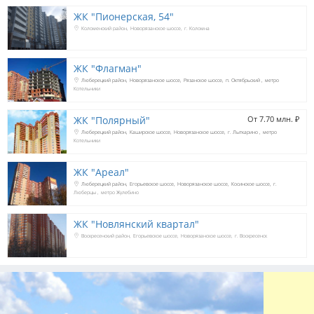
ЖК "Пионерская, 54"
Коломенский район
Новорязанское шоссе
г. Коломна
ЖК "Флагман"
Люберецкий район
Новорязанское шоссе
Рязанское шоссе
п. Октябрьский
метро
Котельники
ЖК "Полярный"
От 7.70 млн. 
₽
Люберецкий район
Каширское шоссе
Новорязанское шоссе
г. Лыткарино
метро
Котельники
ЖК "Ареал"
Люберецкий район
Егорьевское шоссе
Новорязанское шоссе
Косинское шоссе
г.
Люберцы
метро Жулебино
ЖК "Новлянский квартал"
Воскресенский район
Егорьевское шоссе
Новорязанское шоссе
г. Воскресенск