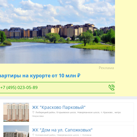
Реклама
вартиры на курорте от 10 млн ₽
+7 (495) 023-05-89
ЖК "Красково Парковый"
Люберецкий район
Егорьевское шоссе
Новорязанское шоссе
п. Красково
метро
Некрасовка
ЖК "Дом на ул. Сапожковых"
Коломенский район
Новорязанское шоссе
г. Коломна