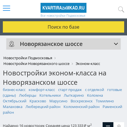
Все новостройки Подмосковья
Поиск по базе
Новорязанское шоссе
Новостройки Подмосковья
Новостройки Новорязанского шоссе
Эконом-класс
Новостройки эконом-класса на
Новорязанском шоссе
бизнес-класс
комфорт-класс
старт продаж
с отделкой
готовые
(сданы)
Люберцы
Котельники
Лыткарино
Коломна
Октябрьский
Красково
Марусино
Воскресенск
Томилино
Малаховка
Люберецкий район
Коломенский район
Раменский
район
2
Найдено 16 новостроек
Средняя цена 123 333
м
₽