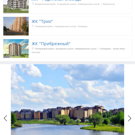
Воскресенский район
Егорьевское шоссе
Новорязанское шоссе
г. Воскресенск
ЖК "Трио"
Луховицкий район
Новорязанское шоссе
Луховицы
ЖК "Прибрежный"
Люберецкий район
Каширское шоссе
Новорязанское шоссе
г. Лыткарино
метро Алма-
Атинская
Previous
Next