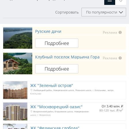
Сортировать
По популярности
Рузские дачи
Реклама
Подробнее
Клубный поселок Марьина Гора
Реклама
Подробнее
ЖК "Зеленый остров"
Люберецкий район
Новорязанское шоссе
Рязанское шоссе
г. Котельники
метро
Котельники
ЖК "Москворецкий оазис"
От 3.40 млн. 
₽
2
80-120 тыс. 
₽
/м
Воскресенский район
Егорьевское шоссе
Новорязанское
шоссе
г. Воскресенск
ЖК "Фединская слобода"