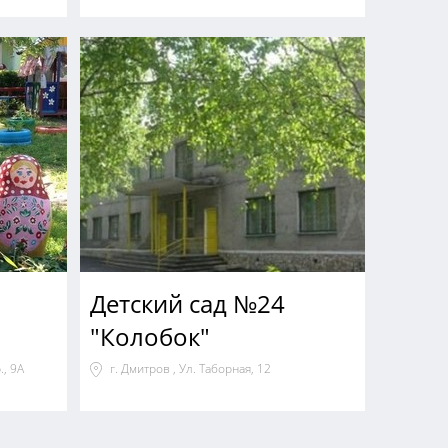
Детский сад №24
"Колобок"
., 9А
г. Дмитров , Ул. Таборная, 12