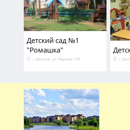
Детский сад №1
"Ромашка"
Детс
г. Дмитров , ул. Маркова, 18А
г. Дми