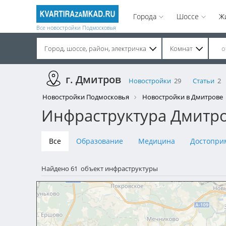
Города
Шоссе
Ж
Все новостройки Подмосковья
Город, шоссе, район, электричка
Комнат
Строительство завершено. Продажа на вторичном рынке.
г. Дмитров
Новостройки
29
Статьи
2
Новостройки Подмосковья
Новостройки в Дмитрове
Инфраструктура Дмитр
Все
Образование
Медицина
Достопри
Найдено 61 объект инфраструктуры