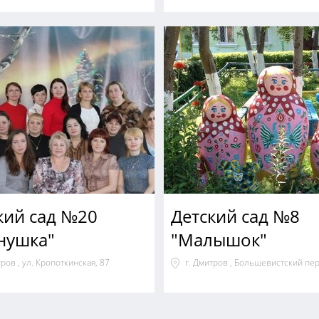
кий сад №20
Детский сад №8
нушка"
"Малышок"
тров , ул. Кропоткинская, 87
г. Дмитров , Большевистский пер