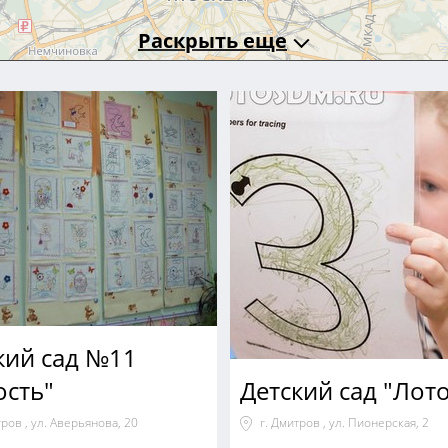
Раскрыть еще
кий сад №11
ость"
Детский сад "Лото
тров , ул. Аверьянова, 20
г. Дмитров , ул. Пионерская, 2