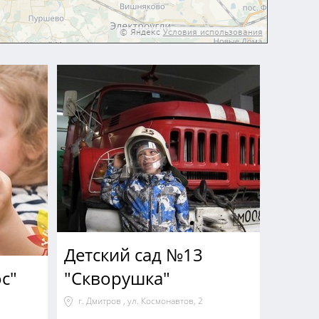
Детский сад №13
с"
"Скворушка"
г. Дмитров , ул. Космонавтов, 2