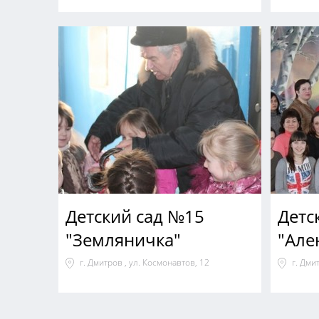
Детский сад №15
Детс
"Земляничка"
"Але
г. Дмитров , ул. Космонавтов, 12
г. Дми