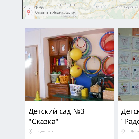
Детский сад №3
Детс
"Сказка"
"Рад
г. Дмитров
г. Дми