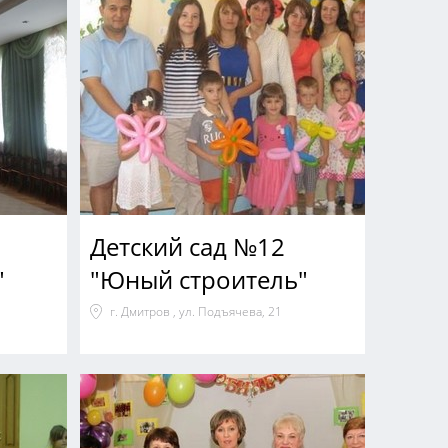
Детский сад №12
"
"Юный строитель"
г. Дмитров , ул. Подъячева, 21