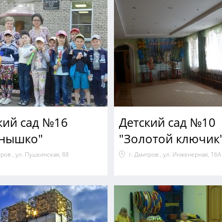
кий сад №16
Детский сад №10
нышко"
"Золотой ключик
тров , ул. Пушкинская, 88
г. Дмитров , ул. Инженерная, 16А