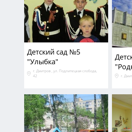
Детский сад №5
Детс
"Улыбка"
"Род
г. Дмитров , ул. Подлипецкая слобода,
42
г. Дми