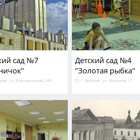
кий сад №7
Детский сад №4
ничок"
"Золотая рыбка"
тров , ул. Комсомольская, 24А
г. Дмитров , ул. Махалина, 11