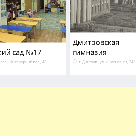
Дмитровская
кий сад №17
гимназия
тров , Инженерный пер., 4А
г. Дмитров , ул. Инженерная, 24А