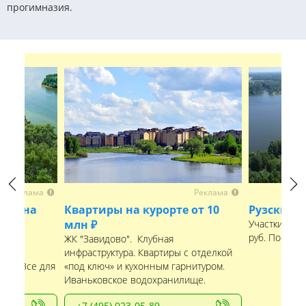
прогимназия.
Реклама
Реклама
Previous
Next
арьина
Квартиры на курорте от 10
Рузские 
млн ₽
Участки рядо
руб. Посело
е
ЖК "Завидово". Клубная
бная
инфраструктура. Квартиры с отделкой
ома. Все для
«под ключ» и кухонным гарнитуром.
Иваньковское водохранилище.
+7 (495) 023-05-89