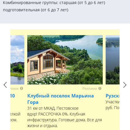
Комбинированные группы: старшая (от 5 до 6 лет)
подготовительная (от 6 до 7 лет)
Реклама
Реклама
Previous
Next
 от 10
Клубный поселок Марьина
Рузские 
Гора
Участки рядо
руб. Посело
31 км от МКАД, Пестовское
с отделкой
вдхр! РАССРОЧКА 0%. Клубная
рнитуром.
инфраструктура. Готовые дома. Все для
лище.
жизни и отдыха.