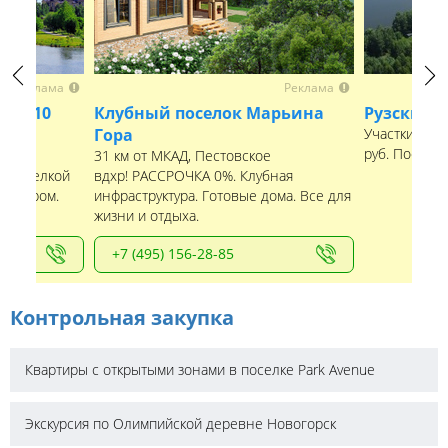
Реклама
Реклама
Previous
Next
 от 10
Клубный поселок Марьина
Рузские 
Гора
Участки рядо
руб. Посело
31 км от МКАД, Пестовское
с отделкой
вдхр! РАССРОЧКА 0%. Клубная
рнитуром.
инфраструктура. Готовые дома. Все для
лище.
жизни и отдыха.
+7 (495) 156-28-85
Контрольная закупка
Квартиры с открытыми зонами в поселке Park Avenue
Экскурсия по Олимпийской деревне Новогорск