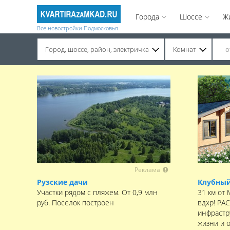
Города
Шоссе
Ж
Все новостройки Подмосковья
Город, шоссе, район, электричка
Комнат
Строительство завершено. Продажа на вторичном рынке.
Реклама
Рузские дачи
Клубный
Участки рядом с пляжем. От 0,9 млн
31 км от
руб. Поселок построен
вдхр! РА
инфрастру
жизни и 