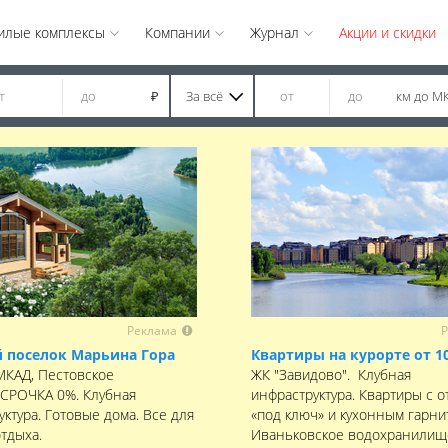
илые комплексы
Компании
Журнал
Акции и скидки
За всё
км до М
₽
Реклама
Р
 поселок Марьина Гора
Квартиры на курорте от 1
 МКАД, Пестовское
ЖК "Завидово". Клубная
ССРОЧКА 0%. Клубная
инфраструктура. Квартиры с о
ктура. Готовые дома. Все для
«под ключ» и кухонным гарни
отдыха.
Иваньковское водохранилищ