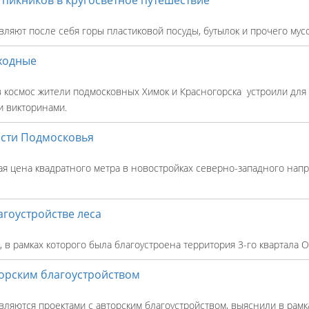
вляют после себя горы пластиковой посуды, бутылок и прочего мусо
ходные
 космос жители подмосковных Химок и Красногорска устроили для
и и викторинами.
сти Подмосковья
цена квадратного метра в новостройках северно-западного напра
агоустройстве леса
, в рамках которого была благоустроена территория 3-го квартала 
торским благоустройством
ляются проектами с авторским благоустройством, выяснили в рамк