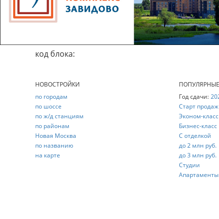
код блока:
НОВОСТРОЙКИ
ПОПУЛЯРНЫ
по городам
Год сдачи:
20
по шоссе
Старт продаж
по ж/д станциям
Эконом-класс
по районам
Бизнес-класс
Новая Москва
С отделкой
по названию
до 2 млн руб.
на карте
до 3 млн руб.
Студии
Апартаменты