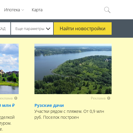
Ипотека
Карта
Найти
новостройки
КАД
Еще параметры
еклама
Реклама
0 млн ₽
Рузские дачи
Участки рядом с пляжем. От 0,9 млн
тделкой
руб. Поселок построен
туром.
е.