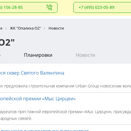
5) 156-28-85
+7 (495) 023-05-89
ке
ЖК "Опалиха О2"
Новости
О2"
о
Планировки
Новости
ся сквер Святого Валентина
х предложила строительная компания Urban Group новоселам жил
ропейской премии «Мыс Цирцеи»
лауреатов престижной европейской премии «Мыс Цирцеи», присужд
ародных связей.
 пикников в кругосветное путешествие