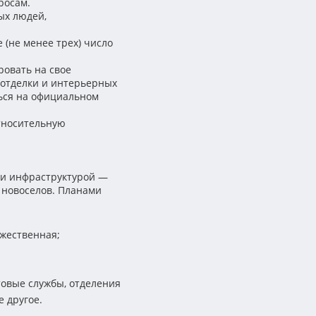
росам.
ых людей,
 (не менее трех) число
ровать на свое
и отделки и интерьерных
ься на официальном
тносительную
ти инфраструктурой —
 новоселов. Планами
жественная;
овые службы, отделения
е другое.