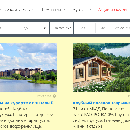
илые комплексы
Компании
Журнал
Акции и скидки
За всё
км до М
₽
Реклама
Р
ы на курорте от 10 млн ₽
Клубный поселок Марьина
дово". Клубная
31 км от МКАД, Пестовское
уктура. Квартиры с отделкой
вдхр! РАССРОЧКА 0%. Клубна
ч» и кухонным гарнитуром.
инфраструктура. Готовые дома
ское водохранилище.
жизни и отдыха.