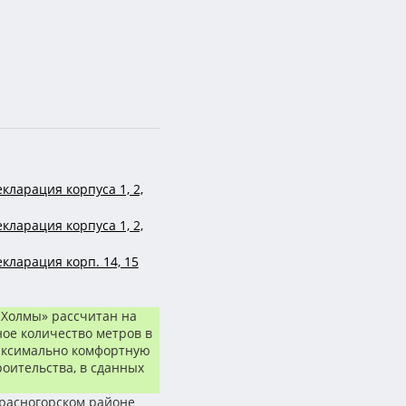
кларация корпуса 1, 2,
кларация корпуса 1, 2,
кларация корп. 14, 15
 Холмы» рассчитан на
ное количество метров в
максимально комфортную
роительства, в сданных
Красногорском районе