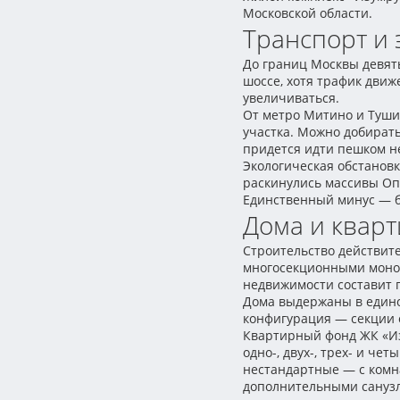
Московской области.
Транспорт и 
До границ Москвы девят
шоссе, хотя трафик движ
увеличиваться.
От метро Митино и Тушин
участка. Можно добирать
придется идти пешком не
Экологическая обстанов
раскинулись массивы Опа
Единственный минус — бл
Дома и квар
Строительство действите
многосекционными монол
недвижимости составит 
Дома выдержаны в едино
конфигурация — секции 
Квартирный фонд ЖК «Из
одно-, двух-, трех- и ч
нестандартные — с комн
дополнительными санузл