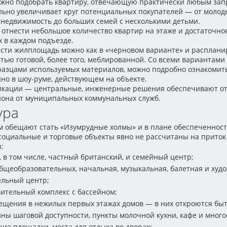
можно подобрать квартиру, отвечающую практически любым зап
ельно увеличивает круг потенциальных покупателей — от молод
едвижимость до больших семей с несколькими детьми.
тнести небольшое количество квартир на этаже и достаточное
 в каждом подъезде.
ести жилплощадь можно как в «черновом варианте» и расплани
стью готовой, более того, меблированной. Со всеми вариантам
бразцами используемых материалов, можно подробно ознакомит
но в шоу-руме, действующем на объекте.
икации — центральные, инженерные решения обеспечивают о
она от муниципальных коммунальных служб.
ура
 обещают стать «Изумрудные холмы» и в плане обеспеченнос
оциальные и торговые объекты явно не рассчитаны на приток
:
, в том числе, частный британский, и семейный центр;
щеобразовательных, начальная, музыкальная, балетная и худо
ельный центр;
ительный комплекс с бассейном;
щения в нежилых первых этажах домов — в них откроются быт
ины шаговой доступности, пункты молочной кухни, кафе и много
ие площадки, места для отдыха во дворах;