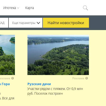
Ипотека
Карта
Найти
новостройки
КАД
Еще параметры
еклама
Реклама
 Гора
Рузские дачи
Участки рядом с пляжем. От 0,9 млн
я
руб. Поселок построен
. Все для