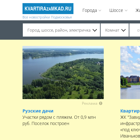
Города
Шоссе
Ж
Все новостройки Подмосковья
Город, шоссе, район, электричка
Комнат
Строительство завершено. Продажа на вторичном рынке.
Реклама
Рузские дачи
Квартир
Участки рядом с пляжем. От 0,9 млн
ЖК "Зави
руб. Поселок построен
инфрастр
«под клю
Иваньков