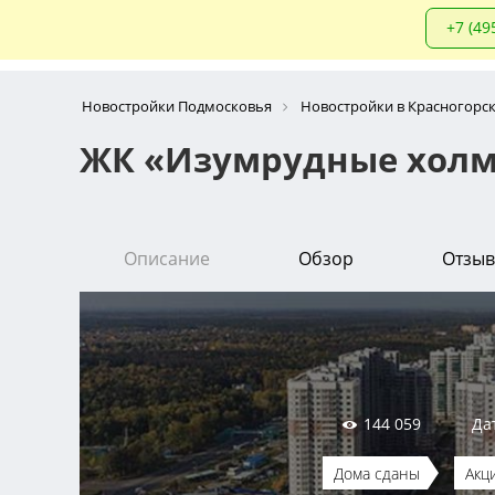
+7 (49
Новостройки Подмосковья
Новостройки в Красногорс
ЖК «Изумрудные холм
Описание
Обзор
Отзы
144 059
Да
Дома сданы
Акц