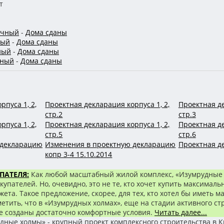
т
ичный
-
Дома сданы
ный
-
Дома сданы
ный
-
Дома сданы
чный
-
Дома сданы
пуса 1, 2,
Проектная декларация корпуса 1, 2,
Проектная де
стр.2
стр.3
пуса 1, 2,
Проектная декларация корпуса 1, 2,
Проектная де
стр.5
стр.6
 декларацию
Изменения в проектную декларацию
Проектная де
копр 3-4 15.10.2014
ПАТЕЛЯ:
Как любой масштабный жилой комплекс, «Изумрудные
упателей. Но, очевидно, это не те, кто хочет купить максималь
та. Такое предложение, скорее, для тех, кто хотел бы иметь 
метить, что в «Изумрудных холмах», еще на стадии активного ст
же созданы достаточно комфортные условия.
Читать далее...
дные холмы» - крупный проект комплексного строительства в 