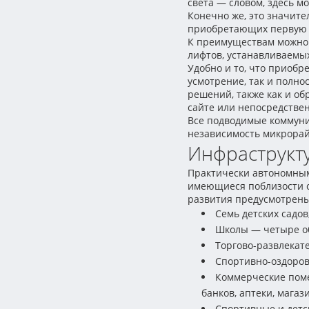
света — словом, здесь 
Конечно же, это значит
приобретающих первую н
К преимуществам можно о
лифтов, устанавливаемых
Удобно и то, что приобр
усмотрение, так и полно
решений, также как и о
сайте или непосредствен
Все подводимые коммун
независимость микрорай
Инфраструкт
Практически автономным
имеющиеся поблизости с
развития предусмотрены
Семь детских садов
Школы — четыре об
Торгово-развлекат
Спортивно-оздоров
Коммерческие поме
банков, аптеки, магаз
Спортивные и детск