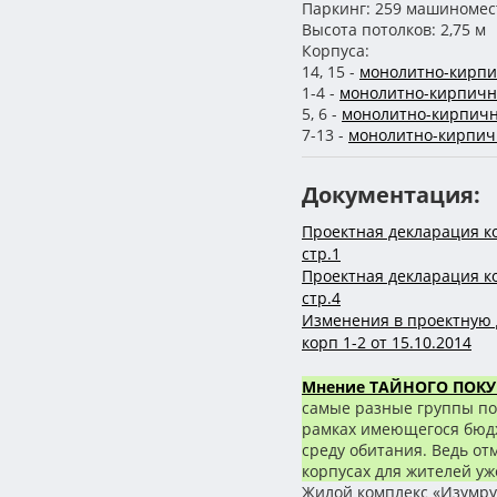
Паркинг: 259 машиномес
Высота потолков: 2,75 м
Корпуса:
14, 15 -
монолитно-кирп
1-4 -
монолитно-кирпич
5, 6 -
монолитно-кирпич
7-13 -
монолитно-кирпи
Документация:
Проектная декларация кор
стр.1
Проектная декларация кор
стр.4
Изменения в проектную
корп 1-2 от 15.10.2014
Мнение ТАЙНОГО ПОКУ
самые разные группы пок
рамках имеющегося бюдже
среду обитания. Ведь от
корпусах для жителей у
Жилой комплекс «Изумру