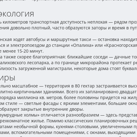
экология
ь километров транспортная доступность неплохая — рядом про
ения довольно плотный, часто образуются заторы и время в пу
ская ходят автобусы и маршрутные такси — остановка находитс
ся и электропоездом до станции «Опалиха» или «Красногорская»
 менее 15-20 минут.
ка также скорее благоприятная: ближайшие соседи — дачные то
лиховского лесопарка, а по границе микрорайона протекает р
изость загруженной магистрали, некоторые дома стоят буквал
тиры
льно масштабное — территория в 80 гектар застраивается выс
итно-кирпичными зданиями. Всего их запланировано двадцат
порядка миллиона кв. метров, более половины придется на жил
м стиле — светлые фасады с яркими элементами, большие окна
образуют закрытые внутренние дворы.
умрудные холмы» отличается разнообразием — здесь представ
етырехкомнатное жилье. Помимо классических планировочных реш
атами необычной формы, кухнями-столовыми, увеличенными п
ами, вспомогательными помещениями, с окнами, выходящими н