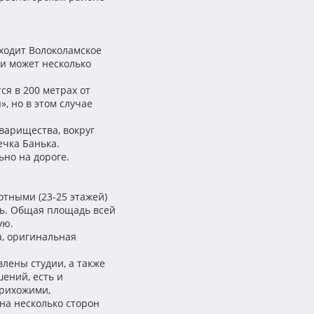
ходит Волоколамское
ти может несколько
я в 200 метрах от
, но в этом случае
варищества, вокруг
ечка Банька.
ьно на дороге.
отными (23-25 этажей)
ь. Общая площадь всей
ую.
, оригинальная
лены студии, а также
ений, есть и
рихожими,
а несколько сторон