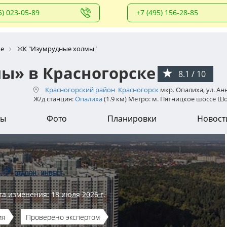
5) 023-05-89
+7 (495) 156-28-85
ке
ЖК "Изумрудные холмы"
ы» в Красногорске
8.1 / 10
Красногорский район
Красногорск
мкр. Опалиха, ул. Ан
Ж/д станция:
Опалиха
(1.9 км) Метро: м. Пятницкое шоссе Ш
вы
Фото
Планировки
Новост
та изменения: 18 июля 2026 г.
ия
Проверено экспертом