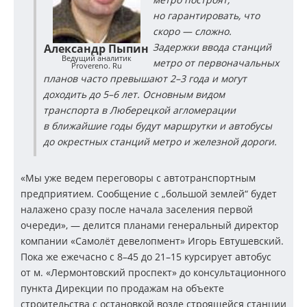
но гарантировать, что
скоро — сложно.
Задержки ввода станций
Александр Пыпин
Ведущий аналитик
метро от первоначальных
Provereno. Ru
планов часто превышают 2–3 года и могут
доходить до 5–6 лет. Основным видом
транспорта в Люберецкой агломерации
в ближайшие годы будут маршрутки и автобусы
до окрестных станций метро и железной дороги.
«Мы уже ведем переговоры с автотранспортным
предприятием. Сообщение с „большой землей“ будет
налажено сразу после начала заселения первой
очереди», — делится планами генеральный директор
компании «Самолёт девелопмент» Игорь Евтушевский.
Пока же ежечасно с 8–45 до 21–15 курсирует автобус
от м. «Лермонтовский проспект» до консультационного
пункта Дирекции по продажам на объекте
строительства с остановкой возле строящейся станции