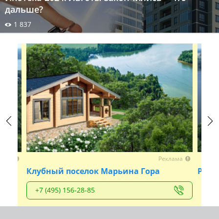
дальше?
1 837
Previous
Next
лама
Реклама
Клубный поселок Марьина Гора
Рузс
+7 (495) 156-28-85