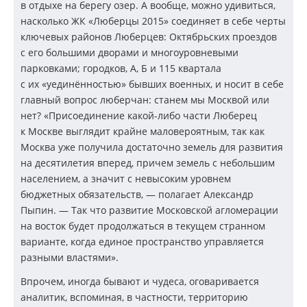
в отдыхе на берегу озер. А вообще, можно удивиться,
насколько ЖК «Люберцы 2015» соединяет в себе черты
ключевых районов Люберцев: Октябрьских проездов
с его большими дворами и многоуровневыми
парковками; городков, А, Б и 115 квартала
с их «уединённостью» бывших военных, и носит в себе
главный вопрос люберчан: станем мы Москвой или
нет? «Присоединение
какой-либо
части Люберец
к Москве выглядит крайне маловероятным, так как
Москва уже получила достаточно земель для развития
на десятилетия вперед, причем земель с небольшим
населением, а значит с невысоким уровнем
бюджетных обязательств, — полагает Александр
Пыпин. — Так что развитие Московской агломерации
на восток будет продолжаться в текущем странном
варианте, когда единое пространство управляется
разными властями».
Впрочем, иногда бывают и чудеса, оговаривается
аналитик, вспоминая, в частности, территорию