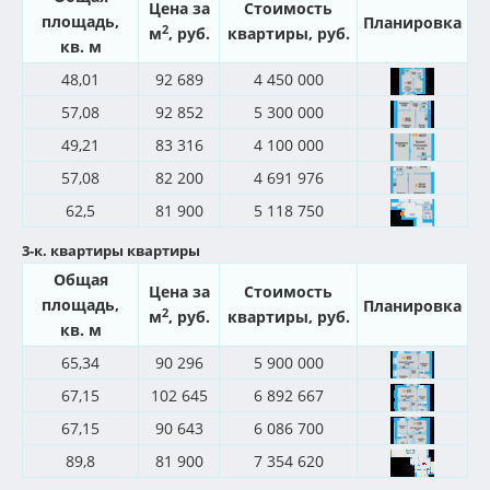
Цена за
Стоимость
площадь,
Планировка
2
м
, руб.
квартиры, руб.
кв. м
48,01
92 689
4 450 000
57,08
92 852
5 300 000
49,21
83 316
4 100 000
57,08
82 200
4 691 976
62,5
81 900
5 118 750
3-к. квартиры квартиры
Общая
Цена за
Стоимость
площадь,
Планировка
2
м
, руб.
квартиры, руб.
кв. м
65,34
90 296
5 900 000
67,15
102 645
6 892 667
67,15
90 643
6 086 700
89,8
81 900
7 354 620