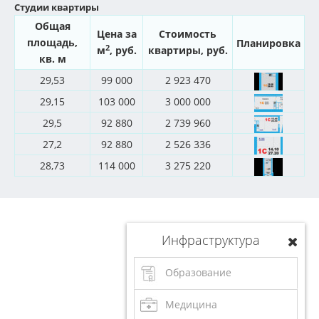
Студии квартиры
Общая
Цена за
Стоимость
площадь,
Планировка
2
м
, руб.
квартиры, руб.
кв. м
29,53
99 000
2 923 470
29,15
103 000
3 000 000
29,5
92 880
2 739 960
27,2
92 880
2 526 336
28,73
114 000
3 275 220
Инфраструктура
Образование
Медицина