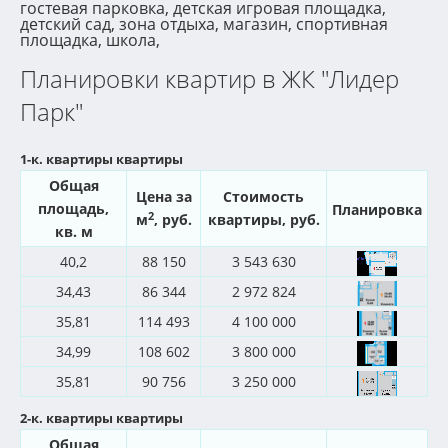
гостевая парковка, детская игровая площадка,
детский сад, зона отдыха, магазин, спортивная
площадка, школа,
Планировки квартир в ЖК "Лидер
Парк"
1-к. квартиры квартиры
Общая
Цена за
Стоимость
площадь,
Планировка
2
м
, руб.
квартиры, руб.
кв. м
40,2
88 150
3 543 630
34,43
86 344
2 972 824
35,81
114 493
4 100 000
34,99
108 602
3 800 000
35,81
90 756
3 250 000
2-к. квартиры квартиры
Общая