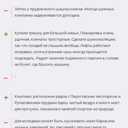
Летом у прудов много шашлычников. Иногда шумные
компании задерживаются допоздна.
Купили трешку для большой семьи. Планировка очень
удачная, комнаты просторные. Сделали шумоизоляцию,
так что соседей не слышим вообще. Лифты работают
исправно, хотя в утренние часы иногда приходится
подождать. Радует наличие подземного паркинга, голова
не болит, где бросить машину.
-
Комплекс расположен рядом с Пироговским лесопарком и
Рупасовскими прудами.Здесь чистый воздух и много мест
для прогулок, пикников и занятий спортом на природе.
Для молодежи может быть скучновато, мало баров или
ночных заведений. Но для семей с детьми самое то