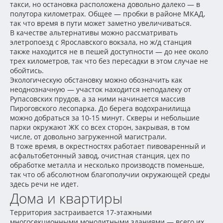
такси, но остановка расположена довольно далеко — в
полутора километрах. Общее — пробки в районе МКАД,
так что время в пути может заметно увеличиваться.
В качестве альтернативы можно рассматривать
элетропоезд с Ярославского вокзала, но ж/д станция
также находится не в пешей доступности — до нее около
трех километров, так что без пересадки в этом случае не
обойтись.
Экологическую обстановку можно обозначить как
неоднозначную — участок находится неподалеку от
Рупасовских прудов, а за ними начинается массив
Пироговского лесопарка. До берега водохранилища
можно добраться за 10-15 минут. Скверы и небольшие
парки окружают ЖК со всех сторон, закрывая, в том
числе, от довольно загруженной магистрали.
В тоже время, в окрестностях работает пивоваренный и
асфальтобетонный завод, очистная станция, цех по
обработке металла и несколько производств поменьше,
так что об абсолютном благополучии окружающей среды
здесь речи не идет.
Дома и квартиры
Территория застраивается 17-этажными
многосекционными монолитными зданиями — всего их