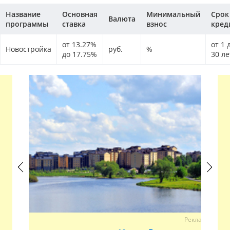
Название
Основная
Минимальный
Срок
Валюта
программы
ставка
взнос
кред
от 13.27%
от 1 
Новостройка
руб.
%
до 17.75%
30 ле
Previous
Next
Реклама