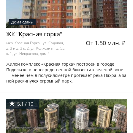
Дома сданы
ЖК "Красная горка"
От 1.50 млн.
₽
мкр. Красная Горка - ул. Садовая,
д. 3 и д. 3 к. 2, ул. Колхозная, д. 55,
к. 1, ул. Некрасова, дом 4
Жилой комплекс «Красная горка» построен в городе
Подольске в непосредственной близости к зеленой зоне
— менее чем в полукилометре протекает река Пахра, а за
ней раскинулся огромный парк.
5.1 / 10