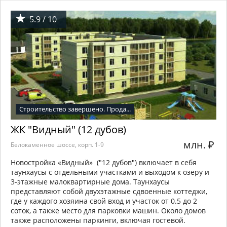
5.9 / 10
Строительство завершено. Прода...
ЖК "Видный" (12 дубов)
млн.
₽
Белокаменное шоссе, корп. 1-9
Новостройка «Видный» ("12 дубов") включает в себя
таунхаусы с отдельными участками и выходом к озеру и
3-этажные малоквартирные дома. Таунхаусы
представляют собой двухэтажные сдвоенные коттеджи,
где у каждого хозяина свой вход и участок от 0.5 до 2
соток, а также место для парковки машин. Около домов
также расположены паркинги, включая гостевой.