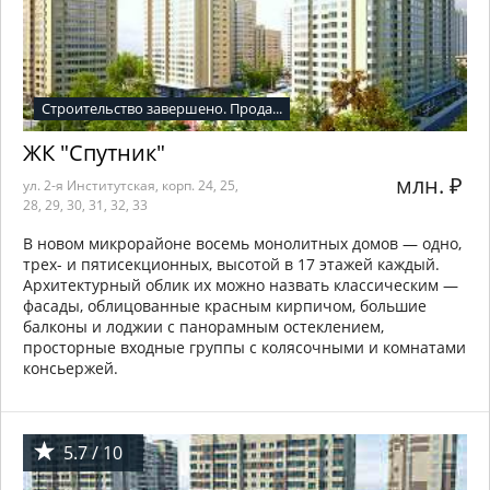
Строительство завершено. Прода...
ЖК "Спутник"
млн.
₽
ул. 2-я Институтская, корп. 24, 25,
28, 29, 30, 31, 32, 33
В новом микрорайоне восемь монолитных домов — одно,
трех- и пятисекционных, высотой в 17 этажей каждый.
Архитектурный облик их можно назвать классическим —
фасады, облицованные красным кирпичом, большие
балконы и лоджии с панорамным остеклением,
просторные входные группы с колясочными и комнатами
консьержей.
5.7 / 10