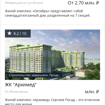
От 2.70 млн.
₽
Люберецкий р-н ул.Ленина
Жилой комплекс «Октябрь» представляет собой
семнадцатиэтажный дом, разделенный на 7 секций.
8.2 / 10
Строительство завершено. Прода...
ЖК "Архимед"
млн.
₽
Ул. Инженерная
Жилой комплекс «Архимед» Сергиев Посад – это отличное
место для жизни.