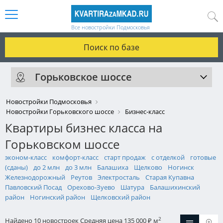
Все новостройки Подмосковья
Поиск по базе
Горьковское шоссе
Новостройки Подмосковья
Новостройки Горьковского шоссе
Бизнес-класс
Квартиры бизнес класса на
Горьковском шоссе
эконом-класс
комфорт-класс
старт продаж
с отделкой
готовые
(сданы)
до 2 млн
до 3 млн
Балашиха
Щелково
Ногинск
Железнодорожный
Реутов
Электросталь
Старая Купавна
Павловский Посад
Орехово-Зуево
Шатура
Балашихинский
район
Ногинский район
Щелковский район
2
Найдено 10 новостроек
Средняя цена 135 000
м
₽