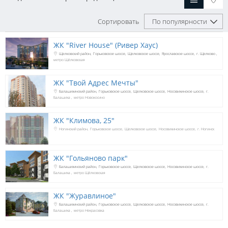
Сортировать
По популярности
ЖК "River House" (Ривер Хаус)
Щелковский район
Горьковское шоссе
Щелковское шоссе
Ярославское шоссе
г. Щелково
метро Щёлковская
ЖК "Твой Адрес Мечты"
Балашихинский район
Горьковское шоссе
Щелковское шоссе
Носовихинское шоссе
г.
Балашиха
метро Новокосино
ЖК "Климова, 25"
Ногинский район
Горьковское шоссе
Щелковское шоссе
Носовихинское шоссе
г. Ногинск
ЖК "Гольяново парк"
Балашихинский район
Горьковское шоссе
Щелковское шоссе
Носовихинское шоссе
г.
Балашиха
метро Щёлковская
ЖК "Журавлиное"
Балашихинский район
Горьковское шоссе
Щелковское шоссе
Носовихинское шоссе
г.
Балашиха
метро Некрасовка