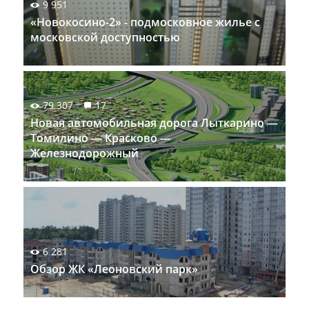
9 951
«Новокосино-2» - подмосковное жилье с
московской доступностью
79 307
17
Новая автомобильная дорога Лыткарино —
Томилино — Красково —
Железнодорожный
6 281
Обзор ЖК «Леоновский парк»