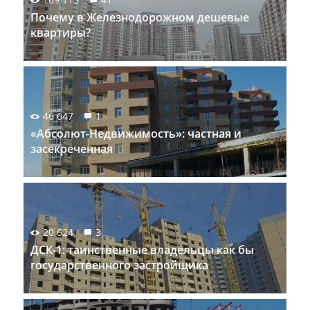
Почему в Железнодорожном дешевые
квартиры?
46 647
1
«Абсолют-Недвижимость»: частная и
засекреченная
20 624
3
ДСК-1: таинственные владельцы как бы
государственного застройщика