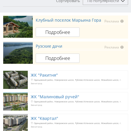
Сортировать
По популярности
Клубный поселок Марьина Гора
Реклама
Подробнее
Рузские дачи
Реклама
Подробнее
ЖК "Ракитня"
Одинцовский район
Новорижское шоссе
Рублево-Успенское шоссе
Можайское шоссе
г.
Звенигород
ЖК "Малиновый ручей"
Одинцовский район
Новорижское шоссе
Рублево-Успенское шоссе
Можайское шоссе
г.
Звенигород
ЖК "Квартал"
Одинцовский район
Новорижское шоссе
Рублево-Успенское шоссе
Можайское шоссе
г.
Звенигород