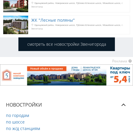
Одинцовский район
Новорижское шоссе
Рублево-Успенское шоссе
Можайское шоссе
г.
Звенигород
ЖК "Лесные поляны"
Одинцовский район
Новорижское шоссе
Рублево-Успенское шоссе
Можайское шоссе
г.
Звенигород
смотреть все новостройки Звенигорода
Реклама
НОВОСТРОЙКИ
по городам
по шоссе
по ж/д станциям