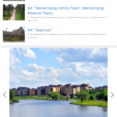
ЖК "Звенигород Family Парк" (Звенигород
Фэмили Парк)
Одинцовский район
Новорижское шоссе
Рублево-Успенское шоссе
Можайское шоссе
г.
Звенигород
ЖК "Заречье"
Одинцовский район
Новорижское шоссе
Рублево-Успенское шоссе
Можайское шоссе
г.
Звенигород
Previous
Next