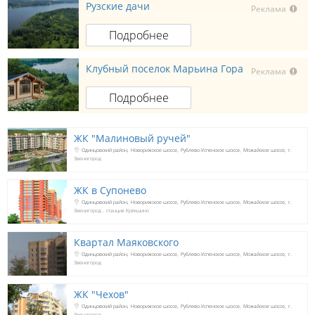
Рузские дачи
Реклама
Подробнее
Клубный поселок Марьина Гора
Реклама
Подробнее
ЖК "Малиновый ручей"
Одинцовский район
Новорижское шоссе
Рублево-Успенское шоссе
Можайское шоссе
г.
Звенигород
ЖК в Супонево
Одинцовский район
Новорижское шоссе
Рублево-Успенское шоссе
Можайское шоссе
г.
Звенигород
станция Крёкшино
Квартал Маяковского
Одинцовский район
Новорижское шоссе
Рублево-Успенское шоссе
Можайское шоссе
г.
Звенигород
ЖК "Чехов"
Одинцовский район
Новорижское шоссе
Рублево-Успенское шоссе
Можайское шоссе
г.
Звенигород