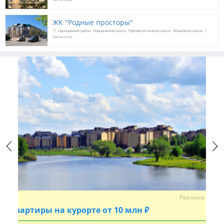
ЖК "Родные просторы"
Одинцовский район
Новорижское шоссе
Рублево-Успенское шоссе
Можайское шоссе
г.
Звенигород
Previous
Next
Реклама
Квартиры на курорте от 10 млн ₽