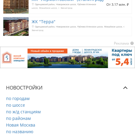
От 3.17 млн. 
₽
Одинцовский район
Новорижское шоссе
Рублево-Успенское
шоссе
Можайское шоссе
г. Звенигород
ЖК "Терра"
Одинцовский район
Новорижское шоссе
Рублево-Успенское шоссе
Можайское шоссе
г.
Звенигород
Реклама
НОВОСТРОЙКИ
по городам
по шоссе
по ж/д станциям
по районам
Новая Москва
по названию