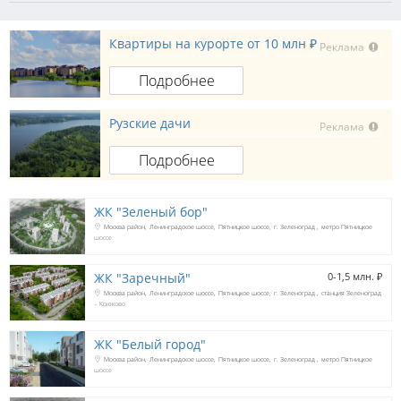
Квартиры на курорте от 10 млн ₽
Реклама
Подробнее
Рузские дачи
Реклама
Подробнее
ЖК "Зеленый бор"
Москва район
Ленинградское шоссе
Пятницкое шоссе
г. Зеленоград
метро Пятницкое
шоссе
ЖК "Заречный"
0-1,5 млн. 
₽
Москва район
Ленинградское шоссе
Пятницкое шоссе
г. Зеленоград
станция Зеленоград
– Крюково
ЖК "Белый город"
Москва район
Ленинградское шоссе
Пятницкое шоссе
г. Зеленоград
метро Пятницкое
шоссе