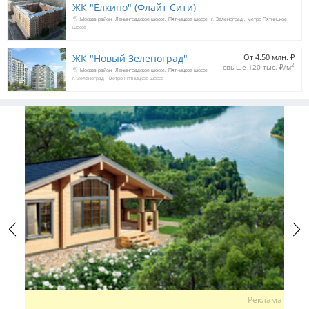
ЖК "Ёлкино" (Флайт Сити)
Москва район
Ленинградское шоссе
Пятницкое шоссе
г. Зеленоград
метро Пятницкое
шоссе
ЖК "Новый Зеленоград"
От 4.50 млн. 
₽
2
свыше 120 тыс. 
₽
/м
Москва район
Ленинградское шоссе
Пятницкое шоссе
г. Зеленоград
метро Пятницкое шоссе
Previous
Next
Реклама