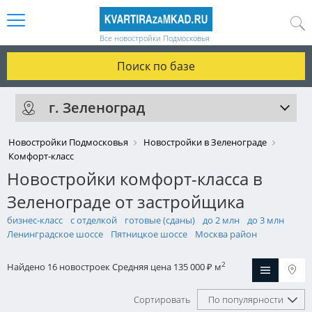
Все новостройки Подмосковья
Поиск по базе
г. Зеленоград
Новостройки Подмосковья
Новостройки в Зеленограде
Комфорт-класс
Новостройки комфорт-класса в
Зеленограде от застройщика
бизнес-класс
с отделкой
готовые (сданы)
до 2 млн
до 3 млн
Ленинградское шоссе
Пятницкое шоссе
Москва район
2
Найдено 16 новостроек
Средняя цена 135 000
м
₽
Сортировать
По популярности