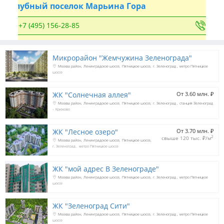
Клубный поселок Марьина Гора
+7 (495) 156-28-85
Микрорайон "Жемчужина Зеленограда"
Москва район
Ленинградское шоссе
Пятницкое шоссе
г. Зеленоград
метро Пятницкое
шоссе
ЖК "Солнечная аллея"
От 3.60 млн. 
₽
Москва район
Ленинградское шоссе
Пятницкое шоссе
г. Зеленоград
станция Зеленоград
– Крюково
ЖК "Лесное озеро"
От 3.70 млн. 
₽
2
свыше 120 тыс. 
₽
/м
Москва район
Ленинградское шоссе
Пятницкое шоссе
г. Зеленоград
метро Пятницкое шоссе
ЖК "мой адрес В Зеленограде"
Москва район
Ленинградское шоссе
Пятницкое шоссе
г. Зеленоград
метро Пятницкое
шоссе
ЖК "Зеленоград Сити"
Москва район
Ленинградское шоссе
Пятницкое шоссе
г. Зеленоград
метро Пятницкое
шоссе