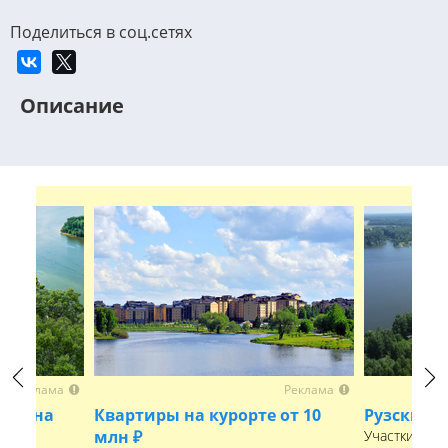
Поделиться в соц.сетях
Описание
Реклама
Реклама
Previous
Next
арьина
Квартиры на курорте от 10
Рузские 
млн ₽
Участки рядо