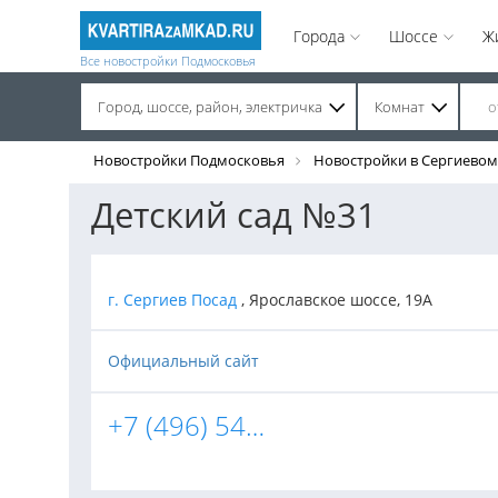
Города
Шоссе
Ж
Все новостройки Подмосковья
Город, шоссе, район, электричка
Комнат
Строительство завершено. Продажа на вторичном рынке.
Новостройки Подмосковья
Новостройки в Сергиевом
Детский сад №31
г. Сергиев Посад
, Ярославское шоссе, 19А
Официальный сайт
+7 (496) 542-13-22