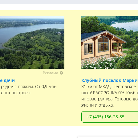
Реклама
е дачи
Клубный поселок Марьи
 рядом с пляжем. От 0,9 млн
31 км от МКАД, Пестовское
селок построен
вдхр! РАССРОЧКА 0%. Клуб
инфраструктура. Готовые до
жизни и отдыха.
+7 (495) 156-28-85